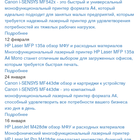
Canon i-SENSYS MF542x - это быстрый и универсальный
монофункциональный принтер формата A4, который
идеально подходит для занятых малых предприятий, которым
требуется надежный лазерный принтер для удовлетворения
потребностей их тяжелых рабочих нагрузок.
Подробнее
12 февраля
HP Laser MFP 135a обзор МФУ и расходных материалов
Многофункциональный лазерный принтер HP Laser MFP 135a
A4 Mono станет отличным выбором для загруженных офисов,
которым требуется быстрая печать.
Подробнее
24 января
Canon i-SENSYS MF443dw обзор и картриджи к устройству
Canon i-SENSYS MF443dw - это компактный
монофункциональный лазерный принтер формата А4,
способный удовлетворить все потребности вашего бизнеса
изо дня в день.
Подробнее
16 января
HP LaserJet M428dw обзор МФУ и расходных материалов
Монофонический многофункциональный лазерный принтер
HP LaserJet Pro M428dw предлагает множество функций для