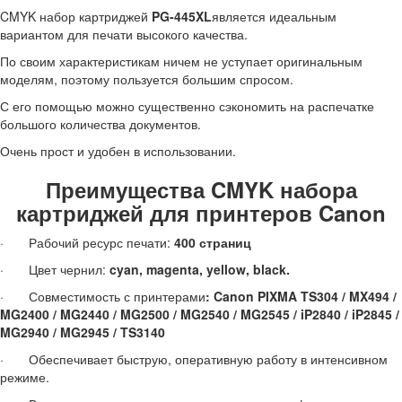
CMYK набор картриджей
PG-445XL
является идеальным
вариантом для печати высокого качества.
По своим характеристикам ничем не уступает оригинальным
моделям, поэтому пользуется большим спросом.
С его помощью можно существенно сэкономить на распечатке
большого количества документов.
Очень прост и удобен в использовании.
Преимущества CMYK набора
картриджей
для принтеров Canon
· Рабочий ресурс печати:
400 страниц
· Цвет чернил:
cyan, magenta, yellow, black.
· Совместимость с принтерами
: Canon PIXMA TS304 / MX494 /
MG2400 / MG2440 / MG2500 / MG2540 / MG2545 / iP2840 / iP2845 /
MG2940 / MG2945 / TS3140
· Обеспечивает быструю, оперативную работу в интенсивном
режиме.