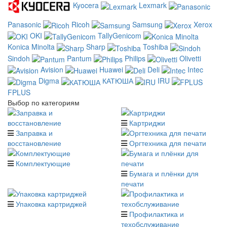
Kyocera
Lexmark
Panasonic
Ricoh
Samsung
Xerox
OKI
TallyGenicom
Konica Minolta
Sharp
Toshiba
Sindoh
Pantum
Philips
Olivetti
Avision
Huawei
Deli
Intec
Digma
КАТЮША
IRU
FPLUS
Выбор по категориям
Картриджи
Заправка и
восстановление
Оргтехника для печати
Комплектующие
Бумага и плёнки для
печати
Упаковка картриджей
Профилактика и
техобслуживание