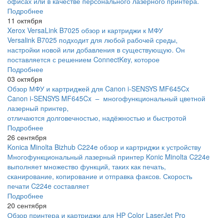
офисах или в качестве персонального лазерного принтера.
Подробнее
11 октября
Xerox VersaLink B7025 обзор и картриджи к МФУ
Versalink B7025 подходит для любой рабочей среды,
настройки новой или добавления в существующую. Он
поставляется с решением ConnectKey, которое
Подробнее
03 октября
Обзор МФУ и картриджей для Canon i-SENSYS MF645Cx
Canon i-SENSYS MF645Cx – многофункциональный цветной
лазерный принтер,
отличаются долговечностью, надёжностью и быстротой
Подробнее
26 сентября
Konica Minolta Bizhub C224e обзор и картриджи к устройству
Многофункциональный лазерный принтер Konic Minolta C224e
выполняет множество функций, таких как печать,
сканирование, копирование и отправка факсов. Скорость
печати C224e составляет
Подробнее
20 сентября
Обзор принтера и картриджи для HP Color LaserJet Pro