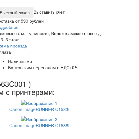
Выставить счет
оставка от 590 рублей
одробнее
амовывоз: м. Тушинская, Волоколамское шоссе д.
3, 3 этаж
хема проезда
плата
Наличными
Банковским переводом с НДС+0%
563C001 )
м с принтерами:
Canon imageRUNNER C1533i
Canon imageRUNNER C1538i