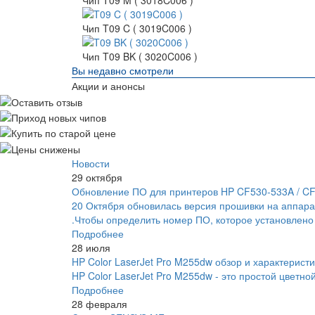
Чип T09 M ( 3018C006 )
Чип T09 C ( 3019C006 )
Чип T09 BK ( 3020C006 )
Вы недавно смотрели
Акции и анонсы
Новости
29 октября
Обновление ПО для принтеров HP CF530-533A / C
20 Октября обновилась версия прошивки на аппара
.Чтобы определить номер ПО, которое установлено
Подробнее
28 июля
HP Color LaserJet Pro M255dw обзор и характеристи
HP Color LaserJet Pro M255dw - это простой цветно
Подробнее
28 февраля