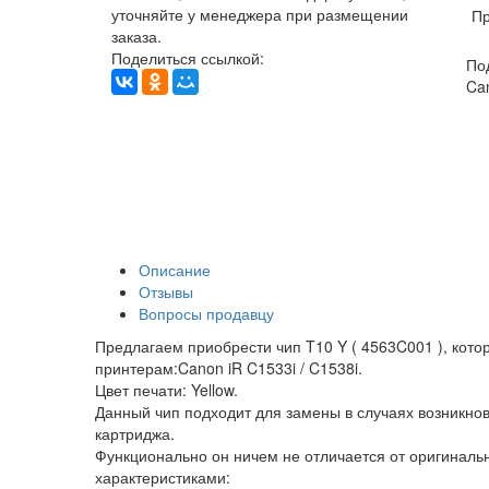
уточняйте у менеджера при размещении
Пр
заказа.
Поделиться ссылкой:
По
Can
Описание
Отзывы
Вопросы продавцу
Предлагаем приобрести чип T10 Y ( 4563C001 ), кото
принтерам:Canon iR C1533i / C1538i.
Цвет печати: Yellow.
Данный чип подходит для замены в случаях возникно
картриджа.
Функционально он ничем не отличается от оригинал
характеристиками: