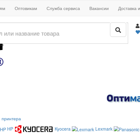
иям
Оптовикам
Служба сервиса
Вакансии
Доставка 
жи
лы
 принтера
HP
Kyocera
Lexmark