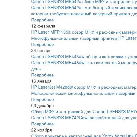
Canon i-SENSYS MF542x обзор МФУ и картриджи к у
Canon i-SENSYS MF542x - это быстрый и универса
которым требуется надежный лазерный принтер для
Подробнее
12 февраля
HP Laser MFP 135a обзор МФУ и расходных матери
Многофункциональный лазерный принтер HP Laser 
Подробнее
24 января
Canon i-SENSYS MF443dw обзор и картриджи к устр
Canon i-SENSYS MF443dw - это компактный монофу
день.
Подробнее
16 января
HP LaserJet M428dw обзор МФУ и расходных матер
Монофонический многофункциональный лазерный пр
Подробнее
03 декабря
Обзор МФУ и картриджей для Canon I-SENSYS MF
Canon i-SENSYS MF742Cdw, разработанный для удо
Подробнее
22 ноября
Обзор принтера и картриджей для Xerox VersaLink