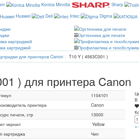
com
Konica Minolta
Sharp
Huawei
Deli
Intec
Digma
иджи
Оргтехника для печати
вка картриджей
Профилактика и техобслужив
ртриджи для принтеров Canon
T10 Y ( 4563C001 )
001 ) для принтера Canon
Ц
тикул
1104101
В
оизводитель принтера
Canon
К
сурс печати, стр
13000
ет чернил
Yellow
+
-
п картриджа
Чип