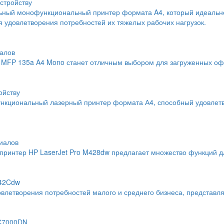
стройству
льный монофункциональный принтер формата A4, который идеальн
 удовлетворения потребностей их тяжелых рабочих нагрузок.
алов
MFP 135a A4 Mono станет отличным выбором для загруженных офи
ойству
нкциональный лазерный принтер формата А4, способный удовлетво
иалов
интер HP LaserJet Pro M428dw предлагает множество функций дл
742Cdw
влетворения потребностей малого и среднего бизнеса, представл
 C7000DN