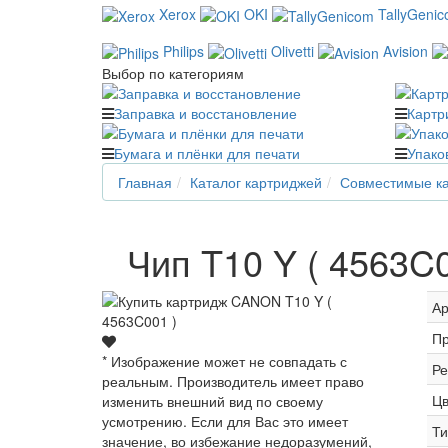
Xerox
OKI
TallyGeni
Philips
Olivetti
Avision
Выбор по категориям
Заправка и восстановление
Картр
Бумага и плёнки для печати
Упако
Главная
Каталог картриджей
Совместимые ка
Чип T10 Y ( 4563C
Ар
Пр
* Изображение может не совпадать с
Ре
реальным. Производитель имеет право
Цв
изменить внешний вид по своему
усмотрению. Если для Вас это имеет
Ти
значение, во избежание недоразумений,