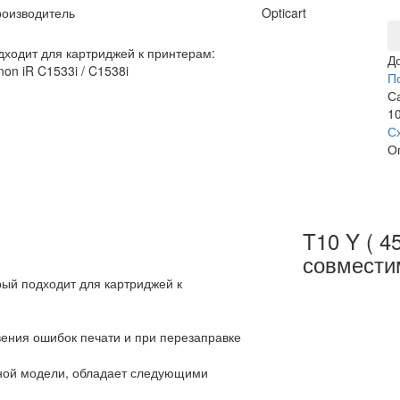
оизводитель
Opticart
дходит для картриджей к принтерам:
Д
on iR C1533i / C1538i
П
С
10
С
О
T10 Y ( 4
совмести
рый подходит для картриджей к
вения ошибок печати и при перезаправке
ьной модели, обладает следующими