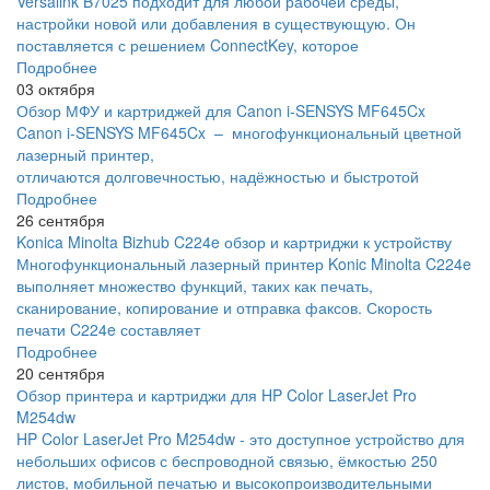
Versalink B7025 подходит для любой рабочей среды,
настройки новой или добавления в существующую. Он
поставляется с решением ConnectKey, которое
Подробнее
03 октября
Обзор МФУ и картриджей для Canon i-SENSYS MF645Cx
Canon i-SENSYS MF645Cx – многофункциональный цветной
лазерный принтер,
отличаются долговечностью, надёжностью и быстротой
Подробнее
26 сентября
Konica Minolta Bizhub C224e обзор и картриджи к устройству
Многофункциональный лазерный принтер Konic Minolta C224e
выполняет множество функций, таких как печать,
сканирование, копирование и отправка факсов. Скорость
печати C224e составляет
Подробнее
20 сентября
Обзор принтера и картриджи для HP Color LaserJet Pro
M254dw
HP Color LaserJet Pro M254dw - это доступное устройство для
небольших офисов с беспроводной связью, ёмкостью 250
листов, мобильной печатью и высокопроизводительными