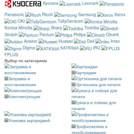
Kyocera
Lexmark
Panasonic
Ricoh
Samsung
Xerox
OKI
TallyGenicom
Konica Minolta
Sharp
Toshiba
Sindoh
Pantum
Philips
Olivetti
Avision
Huawei
Deli
Intec
Digma
КАТЮША
IRU
FPLUS
Выбор по категориям
Картриджи
Заправка и
восстановление
Оргтехника для печати
Комплектующие
Бумага и плёнки для
печати
Упаковка картриджей
Профилактика и
техобслуживание