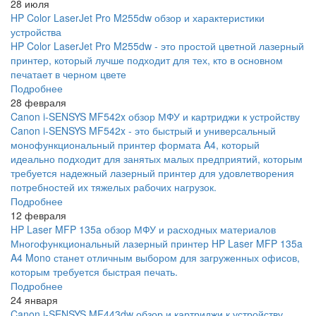
28 июля
HP Color LaserJet Pro M255dw обзор и характеристики
устройства
HP Color LaserJet Pro M255dw - это простой цветной лазерный
принтер, который лучше подходит для тех, кто в основном
печатает в черном цвете
Подробнее
28 февраля
Canon i-SENSYS MF542x обзор МФУ и картриджи к устройству
Canon i-SENSYS MF542x - это быстрый и универсальный
монофункциональный принтер формата A4, который
идеально подходит для занятых малых предприятий, которым
требуется надежный лазерный принтер для удовлетворения
потребностей их тяжелых рабочих нагрузок.
Подробнее
12 февраля
HP Laser MFP 135a обзор МФУ и расходных материалов
Многофункциональный лазерный принтер HP Laser MFP 135a
A4 Mono станет отличным выбором для загруженных офисов,
которым требуется быстрая печать.
Подробнее
24 января
Canon i-SENSYS MF443dw обзор и картриджи к устройству