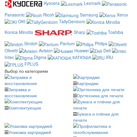
Kyocera
Lexmark
Panasonic
Ricoh
Samsung
Xerox
OKI
TallyGenicom
Konica Minolta
Sharp
Toshiba
Sindoh
Pantum
Philips
Olivetti
Avision
Huawei
Deli
Intec
Digma
КАТЮША
IRU
FPLUS
Выбор по категориям
Картриджи
Заправка и
восстановление
Оргтехника для печати
Комплектующие
Бумага и плёнки для
печати
Упаковка картриджей