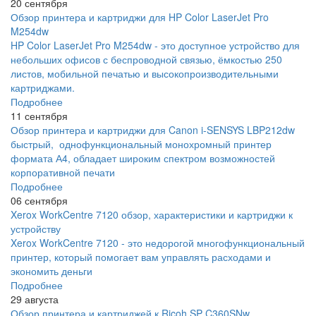
20 сентября
Обзор принтера и картриджи для HP Color LaserJet Pro
M254dw
HP Color LaserJet Pro M254dw - это доступное устройство для
небольших офисов с беспроводной связью, ёмкостью 250
листов, мобильной печатью и высокопроизводительными
картриджами.
Подробнее
11 сентября
Обзор принтера и картриджи для Canon i-SENSYS LBP212dw
быстрый, однофункциональный монохромный принтер
формата А4, обладает широким спектром возможностей
корпоративной печати
Подробнее
06 сентября
Xerox WorkCentre 7120 обзор, характеристики и картриджи к
устройству
Xerox WorkCentre 7120 - это недорогой многофункциональный
принтер, который помогает вам управлять расходами и
экономить деньги
Подробнее
29 августа
Обзор принтера и картриджей к Ricoh SP C360SNw