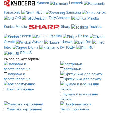
Kyocera
Lexmark
Panasonic
Ricoh
Samsung
Xerox
OKI
TallyGenicom
Konica Minolta
Sharp
Toshiba
Sindoh
Pantum
Philips
Olivetti
Avision
Huawei
Deli
Intec
Digma
КАТЮША
IRU
FPLUS
Выбор по категориям
Картриджи
Заправка и
восстановление
Оргтехника для печати
Комплектующие
Бумага и плёнки для
печати
Упаковка картриджей