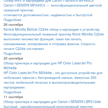
Обзор МФУ и картриджей для Canon i-SENSYS MF645Cx
Canon i-SENSYS MF645Cx – многофункциональный цветной
лазерный принтер,
отличаются долговечностью, надёжностью и быстротой
Подробнее
26 сентября
Konica Minolta Bizhub C224e обзор и картриджи к устройству
Многофункциональный лазерный принтер Konic Minolta C224e
выполняет множество функций, таких как печать,
сканирование, копирование и отправка факсов. Скорость
печати C224e составляет
Подробнее
20 сентября
Обзор принтера и картриджи для HP Color LaserJet Pro
M254dw
HP Color LaserJet Pro M254dw - это доступное устройство для
небольших офисов с беспроводной связью, ёмкостью 250
листов, мобильной печатью и высокопроизводительными
картриджами.
Подробнее
11 сентября
Обзор принтера и картриджи для Canon i-SENSYS LBP212dw
быстрый, однофункциональный монохромный принтер