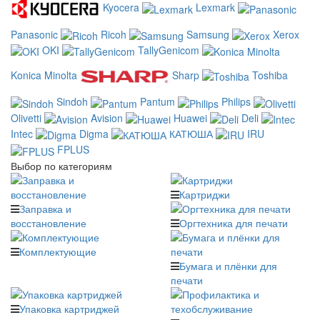
Kyocera
Lexmark
Panasonic
Ricoh
Samsung
Xerox
OKI
TallyGenicom
Konica Minolta
Sharp
Toshiba
Sindoh
Pantum
Philips
Olivetti
Avision
Huawei
Deli
Intec
Digma
КАТЮША
IRU
FPLUS
Выбор по категориям
Картриджи
Заправка и
восстановление
Оргтехника для печати
Комплектующие
Бумага и плёнки для
печати
Упаковка картриджей