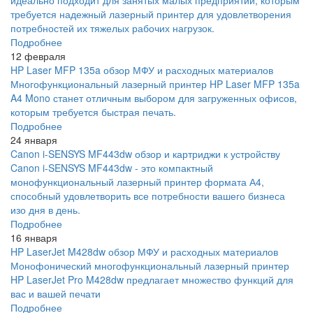
идеально подходит для занятых малых предприятий, которым
требуется надежный лазерный принтер для удовлетворения
потребностей их тяжелых рабочих нагрузок.
Подробнее
12 февраля
HP Laser MFP 135a обзор МФУ и расходных материалов
Многофункциональный лазерный принтер HP Laser MFP 135a
A4 Mono станет отличным выбором для загруженных офисов,
которым требуется быстрая печать.
Подробнее
24 января
Canon i-SENSYS MF443dw обзор и картриджи к устройству
Canon i-SENSYS MF443dw - это компактный
монофункциональный лазерный принтер формата А4,
способный удовлетворить все потребности вашего бизнеса
изо дня в день.
Подробнее
16 января
HP LaserJet M428dw обзор МФУ и расходных материалов
Монофонический многофункциональный лазерный принтер
HP LaserJet Pro M428dw предлагает множество функций для
вас и вашей печати
Подробнее