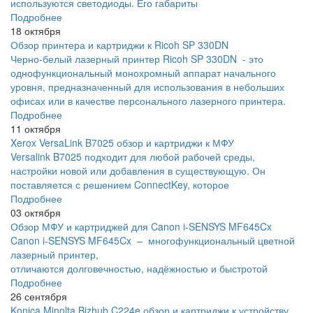
используются светодиоды. Его габариты
Подробнее
18 октября
Обзор принтера и картриджи к Ricoh SP 330DN
Черно-белый лазерный принтер Ricoh SP 330DN - это
однофункциональный монохромный аппарат начального
уровня, предназначенный для использования в небольших
офисах или в качестве персонального лазерного принтера.
Подробнее
11 октября
Xerox VersaLink B7025 обзор и картриджи к МФУ
Versalink B7025 подходит для любой рабочей среды,
настройки новой или добавления в существующую. Он
поставляется с решением ConnectKey, которое
Подробнее
03 октября
Обзор МФУ и картриджей для Canon i-SENSYS MF645Cx
Canon i-SENSYS MF645Cx – многофункциональный цветной
лазерный принтер,
отличаются долговечностью, надёжностью и быстротой
Подробнее
26 сентября
Konica Minolta Bizhub C224e обзор и картриджи к устройству