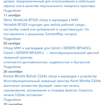
уровня, предназначенный для использования в небольших
офисах или в качестве персонального лазерного принтера.
Подробнее
11 октября
Xerox VersaLink B7025 обзор и картриджи к МФУ
Versalink B7025 подходит для любой рабочей среды,
настройки новой или добавления в существующую. Он
поставляется с решением ConnectKey, которое
Подробнее
03 октября
Обзор МФУ и картриджей для Canon i-SENSYS MF645Cx
Canon i-SENSYS MF645Cx – многофункциональный цветной
лазерный принтер,
отличаются долговечностью, надёжностью и быстротой
Подробнее
26 сентября
Konica Minolta Bizhub C224e обзор и картриджи к устройству
Многофункциональный лазерный принтер Konic Minolta C224e
выполняет множество функций, таких как печать,
сканирование, копирование и отправка факсов. Скорость
печати C224e составляет
Подробнее
20 сентября