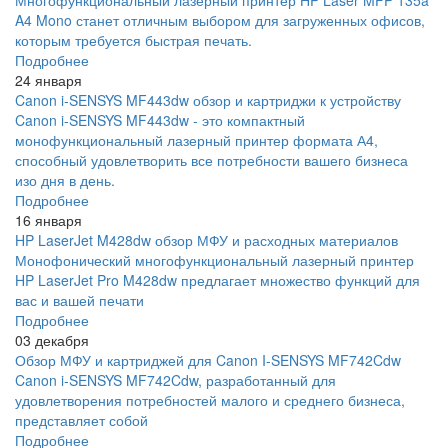
Многофункциональный лазерный принтер HP Laser MFP 135a
A4 Mono станет отличным выбором для загруженных офисов,
которым требуется быстрая печать.
Подробнее
24 января
Canon i-SENSYS MF443dw обзор и картриджи к устройству
Canon i-SENSYS MF443dw - это компактный
монофункциональный лазерный принтер формата А4,
способный удовлетворить все потребности вашего бизнеса
изо дня в день.
Подробнее
16 января
HP LaserJet M428dw обзор МФУ и расходных материалов
Монофонический многофункциональный лазерный принтер
HP LaserJet Pro M428dw предлагает множество функций для
вас и вашей печати
Подробнее
03 декабря
Обзор МФУ и картриджей для Canon I-SENSYS MF742Cdw
Canon i-SENSYS MF742Cdw, разработанный для
удовлетворения потребностей малого и среднего бизнеса,
представляет собой
Подробнее