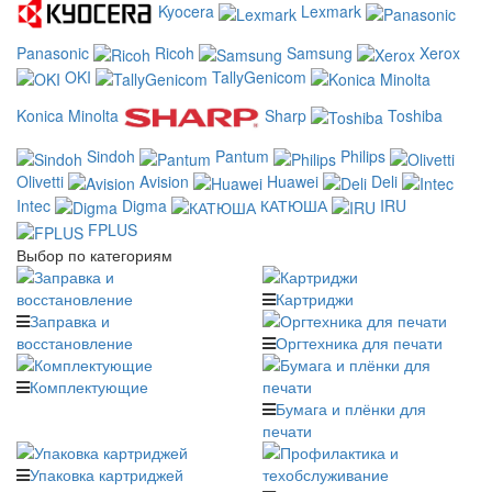
Kyocera
Lexmark
Panasonic
Ricoh
Samsung
Xerox
OKI
TallyGenicom
Konica Minolta
Sharp
Toshiba
Sindoh
Pantum
Philips
Olivetti
Avision
Huawei
Deli
Intec
Digma
КАТЮША
IRU
FPLUS
Выбор по категориям
Картриджи
Заправка и
восстановление
Оргтехника для печати
Комплектующие
Бумага и плёнки для
печати
Упаковка картриджей