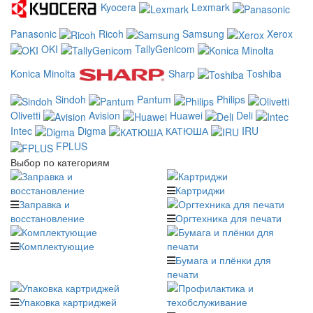
Kyocera
Lexmark
Panasonic
Ricoh
Samsung
Xerox
OKI
TallyGenicom
Konica Minolta
Sharp
Toshiba
Sindoh
Pantum
Philips
Olivetti
Avision
Huawei
Deli
Intec
Digma
КАТЮША
IRU
FPLUS
Выбор по категориям
Картриджи
Заправка и
восстановление
Оргтехника для печати
Комплектующие
Бумага и плёнки для
печати
Упаковка картриджей