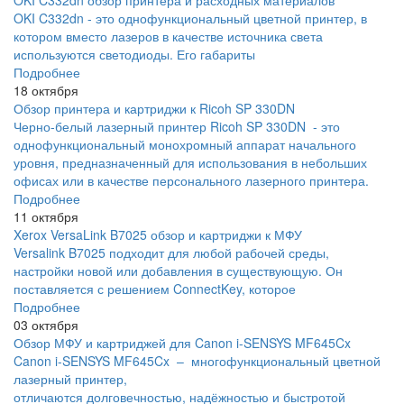
OKI C332dn обзор принтера и расходных материалов
OKI C332dn - это однофункциональный цветной принтер, в
котором вместо лазеров в качестве источника света
используются светодиоды. Его габариты
Подробнее
18 октября
Обзор принтера и картриджи к Ricoh SP 330DN
Черно-белый лазерный принтер Ricoh SP 330DN - это
однофункциональный монохромный аппарат начального
уровня, предназначенный для использования в небольших
офисах или в качестве персонального лазерного принтера.
Подробнее
11 октября
Xerox VersaLink B7025 обзор и картриджи к МФУ
Versalink B7025 подходит для любой рабочей среды,
настройки новой или добавления в существующую. Он
поставляется с решением ConnectKey, которое
Подробнее
03 октября
Обзор МФУ и картриджей для Canon i-SENSYS MF645Cx
Canon i-SENSYS MF645Cx – многофункциональный цветной
лазерный принтер,
отличаются долговечностью, надёжностью и быстротой