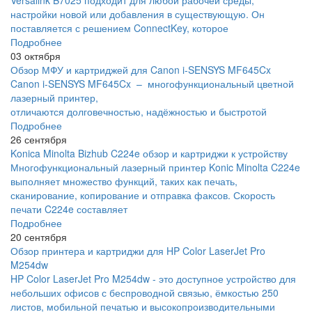
Versalink B7025 подходит для любой рабочей среды,
настройки новой или добавления в существующую. Он
поставляется с решением ConnectKey, которое
Подробнее
03 октября
Обзор МФУ и картриджей для Canon i-SENSYS MF645Cx
Canon i-SENSYS MF645Cx – многофункциональный цветной
лазерный принтер,
отличаются долговечностью, надёжностью и быстротой
Подробнее
26 сентября
Konica Minolta Bizhub C224e обзор и картриджи к устройству
Многофункциональный лазерный принтер Konic Minolta C224e
выполняет множество функций, таких как печать,
сканирование, копирование и отправка факсов. Скорость
печати C224e составляет
Подробнее
20 сентября
Обзор принтера и картриджи для HP Color LaserJet Pro
M254dw
HP Color LaserJet Pro M254dw - это доступное устройство для
небольших офисов с беспроводной связью, ёмкостью 250
листов, мобильной печатью и высокопроизводительными