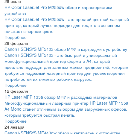
28 июля
HP Color LaserJet Pro M255dw обзор и характеристики
устройства
HP Color LaserJet Pro M255dw - это простой цветной лазерный
принтер, который лучше подходит для тех, кто в основном
печатает в черном цвете
Подробнее
28 февраля
Canon i-SENSYS MF542x обзор МФУ и картриджи к устройству
Canon i-SENSYS MF542x - это быстрый и универсальный
монофункциональный принтер формата A4, который
идеально подходит для занятых малых предприятий, которым
требуется надежный лазерный принтер для удовлетворения
потребностей их тяжелых рабочих нагрузок.
Подробнее
12 февраля
HP Laser MFP 135a обзор МФУ и расходных материалов
Многофункциональный лазерный принтер HP Laser MFP 135a
A4 Mono станет отличным выбором для загруженных офисов,
которым требуется быстрая печать.
Подробнее
24 января
Canon i-SENSYS MF443dw обзор и картриджи к устройству