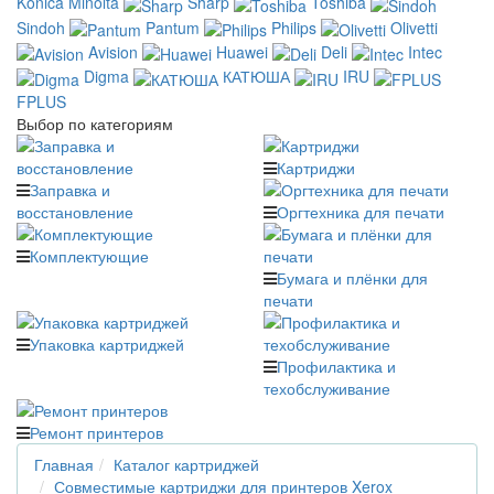
Konica Minolta
Sharp
Toshiba
Sindoh
Pantum
Philips
Olivetti
Avision
Huawei
Deli
Intec
Digma
КАТЮША
IRU
FPLUS
Выбор по категориям
Картриджи
Заправка и
восстановление
Оргтехника для печати
Комплектующие
Бумага и плёнки для
печати
Упаковка картриджей
Профилактика и
техобслуживание
Ремонт принтеров
Главная
Каталог картриджей
Совместимые картриджи для принтеров Xerox