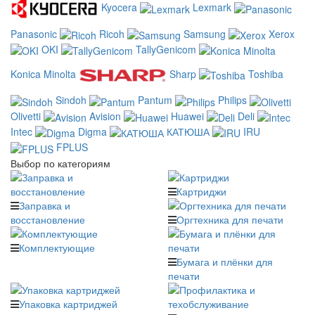
Kyocera
Lexmark
Panasonic
Ricoh
Samsung
Xerox
OKI
TallyGenicom
Konica Minolta
Sharp
Toshiba
Sindoh
Pantum
Philips
Olivetti
Avision
Huawei
Deli
Intec
Digma
КАТЮША
IRU
FPLUS
Выбор по категориям
Картриджи
Заправка и
восстановление
Оргтехника для печати
Комплектующие
Бумага и плёнки для
печати
Упаковка картриджей