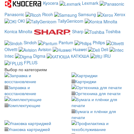
Kyocera
Lexmark
Panasonic
Ricoh
Samsung
Xerox
OKI
TallyGenicom
Konica Minolta
Sharp
Toshiba
Sindoh
Pantum
Philips
Olivetti
Avision
Huawei
Deli
Intec
Digma
КАТЮША
IRU
FPLUS
Выбор по категориям
Картриджи
Заправка и
восстановление
Оргтехника для печати
Комплектующие
Бумага и плёнки для
печати
Упаковка картриджей