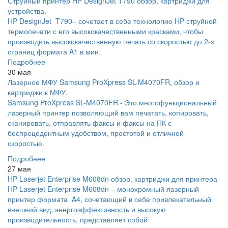
Струйный принтер HP DesignJet T790 обзор, картриджи для
устройства.
HP DesignJet T790– сочетает в себе технологию HP струйной
термопечати с его высококачественными красками, чтобы
производить высококачественную печать со скоростью до 2-х
страниц формата A1 в мин.
Подробнее
30 мая
Лазерное МФУ Samsung ProXpress SL-M4070FR, обзор и
картриджи к МФУ.
Samsung ProXpress SL-M4070FR - Это многофункциональный
лазерный принтер позволяющий вам печатать, копировать,
сканировать, отправлять факсы и факсы на ПК с
беспрецедентным удобством, простотой и отличной
скоростью.
Подробнее
27 мая
HP Laserjet Enterprise M608dn обзор, картриджи для принтера
HP Laserjet Enterprise M608dn – монохромный лазерный
принтер формата A4, сочетающий в себе привлекательный
внешний вид, энергоэффективность и высокую
производительность, представляет собой