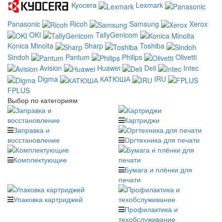
Kyocera
Lexmark
Panasonic
Ricoh
Samsung
Xerox
OKI
TallyGenicom
Konica Minolta
Sharp
Toshiba
Sindoh
Pantum
Philips
Olivetti
Avision
Huawei
Deli
Intec
Digma
КАТЮША
IRU
FPLUS
Выбор по категориям
Картриджи
Заправка и
восстановление
Оргтехника для печати
Комплектующие
Бумага и плёнки для
печати
Упаковка картриджей
Профилактика и
техобслуживание