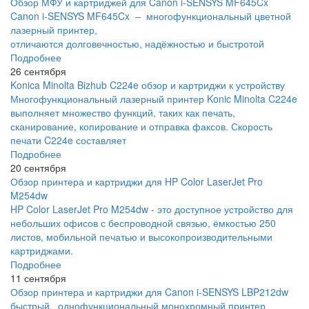
Обзор МФУ и картриджей для Canon i-SENSYS MF645Cx
Canon i-SENSYS MF645Cx – многофункциональный цветной
лазерный принтер,
отличаются долговечностью, надёжностью и быстротой
Подробнее
26 сентября
Konica Minolta Bizhub C224e обзор и картриджи к устройству
Многофункциональный лазерный принтер Konic Minolta C224e
выполняет множество функций, таких как печать,
сканирование, копирование и отправка факсов. Скорость
печати C224e составляет
Подробнее
20 сентября
Обзор принтера и картриджи для HP Color LaserJet Pro
M254dw
HP Color LaserJet Pro M254dw - это доступное устройство для
небольших офисов с беспроводной связью, ёмкостью 250
листов, мобильной печатью и высокопроизводительными
картриджами.
Подробнее
11 сентября
Обзор принтера и картриджи для Canon i-SENSYS LBP212dw
быстрый, однофункциональный монохромный принтер