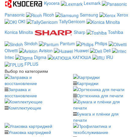
Kyocera
Lexmark
Panasonic
Ricoh
Samsung
Xerox
OKI
TallyGenicom
Konica Minolta
Sharp
Toshiba
Sindoh
Pantum
Philips
Olivetti
Avision
Huawei
Deli
Intec
Digma
КАТЮША
IRU
FPLUS
Выбор по категориям
Картриджи
Заправка и
восстановление
Оргтехника для печати
Комплектующие
Бумага и плёнки для
печати
Упаковка картриджей