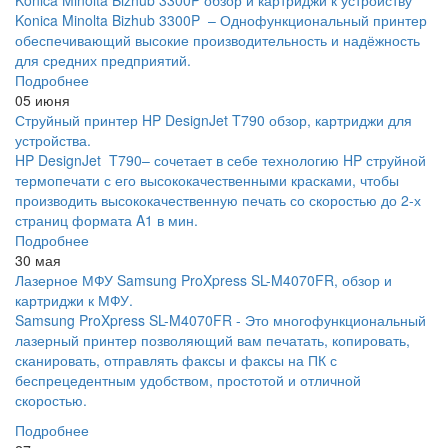
Konica Minolta Bizhub 3300P обзор и картриджи к устройству
Konica Minolta Bizhub 3300P – Однофункциональный принтер
обеспечивающий высокие производительность и надёжность
для средних предприятий.
Подробнее
05 июня
Струйный принтер HP DesignJet T790 обзор, картриджи для
устройства.
HP DesignJet T790– сочетает в себе технологию HP струйной
термопечати с его высококачественными красками, чтобы
производить высококачественную печать со скоростью до 2-х
страниц формата A1 в мин.
Подробнее
30 мая
Лазерное МФУ Samsung ProXpress SL-M4070FR, обзор и
картриджи к МФУ.
Samsung ProXpress SL-M4070FR - Это многофункциональный
лазерный принтер позволяющий вам печатать, копировать,
сканировать, отправлять факсы и факсы на ПК с
беспрецедентным удобством, простотой и отличной
скоростью.
Подробнее