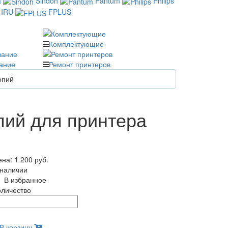
a
Sindoh
Pantum
Philips
IRU
FPLUS
Комплектующие
ание
Ремонт принтеров
опий
пий для принтера
ена:
1 200 руб.
 наличии
В избранное
оличество
В корзину