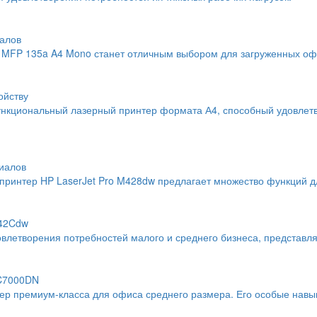
алов
MFP 135a A4 Mono станет отличным выбором для загруженных офи
ойству
нкциональный лазерный принтер формата А4, способный удовлетво
иалов
интер HP LaserJet Pro M428dw предлагает множество функций дл
742Cdw
влетворения потребностей малого и среднего бизнеса, представл
 C7000DN
тер премиум-класса для офиса среднего размера. Его особые навы