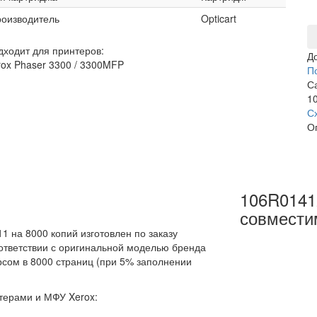
оизводитель
Opticart
дходит для принтеров:
Д
rox Phaser 3300 / 3300MFP
П
С
10
С
О
106R0141
совмести
 на 8000 копий изготовлен по заказу
оответствии с оригинальной моделью бренда
рсом в 8000 страниц (при 5% заполнении
терами и МФУ Xerox: