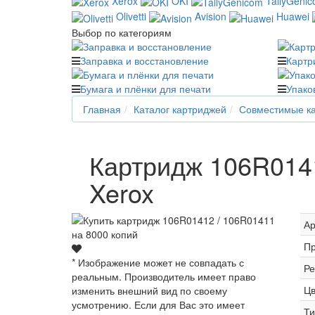
Xerox
OKI
TallyGeni
Olivetti
Avision
Huawei
Выбор по категориям
Заправка и восстановление
Картр
Бумага и плёнки для печати
Упако
Главная
Каталог картриджей
Совместимые ка
Картридж 106R0141
Xerox
Ар
Пр
* Изображение может не совпадать с
Ре
реальным. Производитель имеет право
Цв
изменить внешний вид по своему
усмотрению. Если для Вас это имеет
Ти