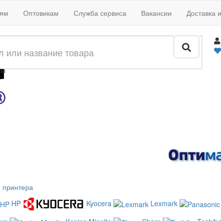
иям
Оптовикам
Служба сервиса
Вакансии
Доставка 
жи
лы
 принтера
HP
Kyocera
Lexmark