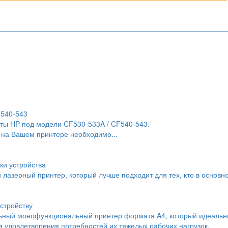
F540-543
ты HP под модели CF530-533A / CF540-543.
 на Вашем принтере необходимо...
ки устройства
й лазерный принтер, который лучше подходит для тех, кто в основн
стройству
льный монофункциональный принтер формата A4, который идеальн
 удовлетворения потребностей их тяжелых рабочих нагрузок.