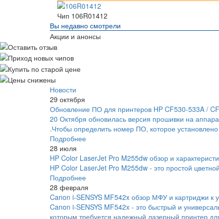
Чип 106R01412
Вы недавно смотрели
Акции и анонсы
Новости
29 октября
Обновление ПО для принтеров HP CF530-533A / C
20 Октября обновилась версия прошивки на аппара
.Чтобы определить номер ПО, которое установлено
Подробнее
28 июля
HP Color LaserJet Pro M255dw обзор и характеристи
HP Color LaserJet Pro M255dw - это простой цветно
Подробнее
28 февраля
Canon i-SENSYS MF542x обзор МФУ и картриджи к у
Canon i-SENSYS MF542x - это быстрый и универса
которым требуется надежный лазерный принтер для