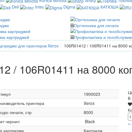
com
Konica Minolta
Sharp
Toshib
Deli
Intec
Digma
КАТЮША
иджи
Оргтехника для печати
вка картриджей
Профилактика и техобслужив
ртриджи для принтеров Xerox
106R01412 / 106R01411 на 8000 к
2 / 106R01411 на 8000 ко
Ц
тикул
1900023
В
оизводитель принтера
Xerox
К
сурс печати, стр
8000
ет чернил
Black
+
-
п картриджа
Картридж