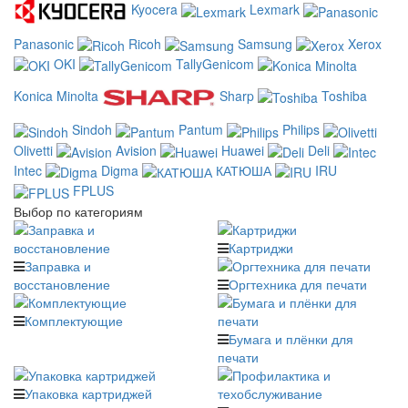
Kyocera
Lexmark
Panasonic
Ricoh
Samsung
Xerox
OKI
TallyGenicom
Konica Minolta
Sharp
Toshiba
Sindoh
Pantum
Philips
Olivetti
Avision
Huawei
Deli
Intec
Digma
КАТЮША
IRU
FPLUS
Выбор по категориям
Картриджи
Заправка и
восстановление
Оргтехника для печати
Комплектующие
Бумага и плёнки для
печати
Упаковка картриджей