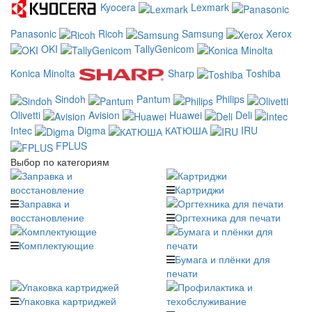
Kyocera
Lexmark
Panasonic
Ricoh
Samsung
Xerox
OKI
TallyGenicom
Konica Minolta
Sharp
Toshiba
Sindoh
Pantum
Philips
Olivetti
Avision
Huawei
Deli
Intec
Digma
КАТЮША
IRU
FPLUS
Выбор по категориям
Картриджи
Заправка и
восстановление
Оргтехника для печати
Комплектующие
Бумага и плёнки для
печати
Упаковка картриджей