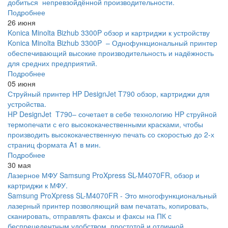
добиться непревзойдённой производительности.
Подробнее
26 июня
Konica Minolta Bizhub 3300P обзор и картриджи к устройству
Konica Minolta Bizhub 3300P – Однофункциональный принтер
обеспечивающий высокие производительность и надёжность
для средних предприятий.
Подробнее
05 июня
Струйный принтер HP DesignJet T790 обзор, картриджи для
устройства.
HP DesignJet T790– сочетает в себе технологию HP струйной
термопечати с его высококачественными красками, чтобы
производить высококачественную печать со скоростью до 2-х
страниц формата A1 в мин.
Подробнее
30 мая
Лазерное МФУ Samsung ProXpress SL-M4070FR, обзор и
картриджи к МФУ.
Samsung ProXpress SL-M4070FR - Это многофункциональный
лазерный принтер позволяющий вам печатать, копировать,
сканировать, отправлять факсы и факсы на ПК с
беспрецедентным удобством, простотой и отличной