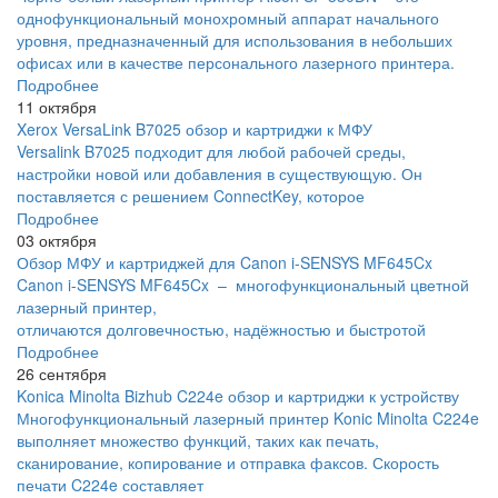
однофункциональный монохромный аппарат начального
уровня, предназначенный для использования в небольших
офисах или в качестве персонального лазерного принтера.
Подробнее
11 октября
Xerox VersaLink B7025 обзор и картриджи к МФУ
Versalink B7025 подходит для любой рабочей среды,
настройки новой или добавления в существующую. Он
поставляется с решением ConnectKey, которое
Подробнее
03 октября
Обзор МФУ и картриджей для Canon i-SENSYS MF645Cx
Canon i-SENSYS MF645Cx – многофункциональный цветной
лазерный принтер,
отличаются долговечностью, надёжностью и быстротой
Подробнее
26 сентября
Konica Minolta Bizhub C224e обзор и картриджи к устройству
Многофункциональный лазерный принтер Konic Minolta C224e
выполняет множество функций, таких как печать,
сканирование, копирование и отправка факсов. Скорость
печати C224e составляет