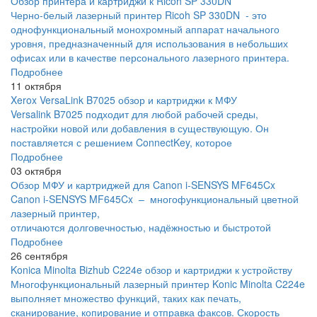
Обзор принтера и картриджи к Ricoh SP 330DN
Черно-белый лазерный принтер Ricoh SP 330DN - это
однофункциональный монохромный аппарат начального
уровня, предназначенный для использования в небольших
офисах или в качестве персонального лазерного принтера.
Подробнее
11 октября
Xerox VersaLink B7025 обзор и картриджи к МФУ
Versalink B7025 подходит для любой рабочей среды,
настройки новой или добавления в существующую. Он
поставляется с решением ConnectKey, которое
Подробнее
03 октября
Обзор МФУ и картриджей для Canon i-SENSYS MF645Cx
Canon i-SENSYS MF645Cx – многофункциональный цветной
лазерный принтер,
отличаются долговечностью, надёжностью и быстротой
Подробнее
26 сентября
Konica Minolta Bizhub C224e обзор и картриджи к устройству
Многофункциональный лазерный принтер Konic Minolta C224e
выполняет множество функций, таких как печать,
сканирование, копирование и отправка факсов. Скорость