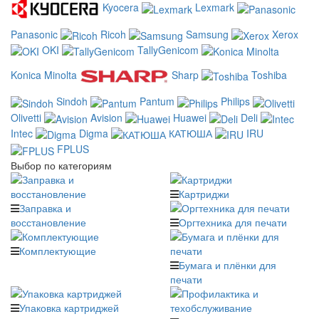
Kyocera
Lexmark
Panasonic
Ricoh
Samsung
Xerox
OKI
TallyGenicom
Konica Minolta
Sharp
Toshiba
Sindoh
Pantum
Philips
Olivetti
Avision
Huawei
Deli
Intec
Digma
КАТЮША
IRU
FPLUS
Выбор по категориям
Картриджи
Заправка и
восстановление
Оргтехника для печати
Комплектующие
Бумага и плёнки для
печати
Упаковка картриджей