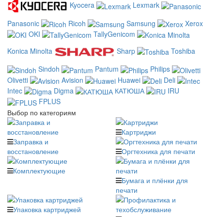
Kyocera
Lexmark
Panasonic
Ricoh
Samsung
Xerox
OKI
TallyGenicom
Konica Minolta
Sharp
Toshiba
Sindoh
Pantum
Philips
Olivetti
Avision
Huawei
Deli
Intec
Digma
КАТЮША
IRU
FPLUS
Выбор по категориям
Картриджи
Заправка и
восстановление
Оргтехника для печати
Комплектующие
Бумага и плёнки для
печати
Упаковка картриджей