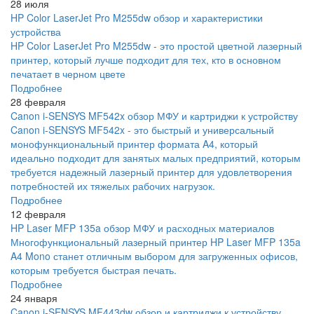
28 июля
HP Color LaserJet Pro M255dw обзор и характеристики
устройства
HP Color LaserJet Pro M255dw - это простой цветной лазерный
принтер, который лучше подходит для тех, кто в основном
печатает в черном цвете
Подробнее
28 февраля
Canon i-SENSYS MF542x обзор МФУ и картриджи к устройству
Canon i-SENSYS MF542x - это быстрый и универсальный
монофункциональный принтер формата A4, который
идеально подходит для занятых малых предприятий, которым
требуется надежный лазерный принтер для удовлетворения
потребностей их тяжелых рабочих нагрузок.
Подробнее
12 февраля
HP Laser MFP 135a обзор МФУ и расходных материалов
Многофункциональный лазерный принтер HP Laser MFP 135a
A4 Mono станет отличным выбором для загруженных офисов,
которым требуется быстрая печать.
Подробнее
24 января
Canon i-SENSYS MF443dw обзор и картриджи к устройству