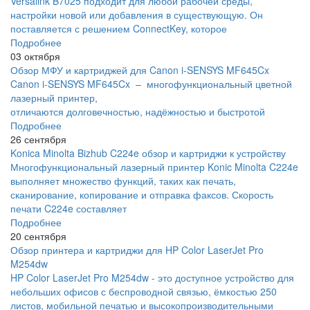
Versalink B7025 подходит для любой рабочей среды,
настройки новой или добавления в существующую. Он
поставляется с решением ConnectKey, которое
Подробнее
03 октября
Обзор МФУ и картриджей для Canon i-SENSYS MF645Cx
Canon i-SENSYS MF645Cx – многофункциональный цветной
лазерный принтер,
отличаются долговечностью, надёжностью и быстротой
Подробнее
26 сентября
Konica Minolta Bizhub C224e обзор и картриджи к устройству
Многофункциональный лазерный принтер Konic Minolta C224e
выполняет множество функций, таких как печать,
сканирование, копирование и отправка факсов. Скорость
печати C224e составляет
Подробнее
20 сентября
Обзор принтера и картриджи для HP Color LaserJet Pro
M254dw
HP Color LaserJet Pro M254dw - это доступное устройство для
небольших офисов с беспроводной связью, ёмкостью 250
листов, мобильной печатью и высокопроизводительными