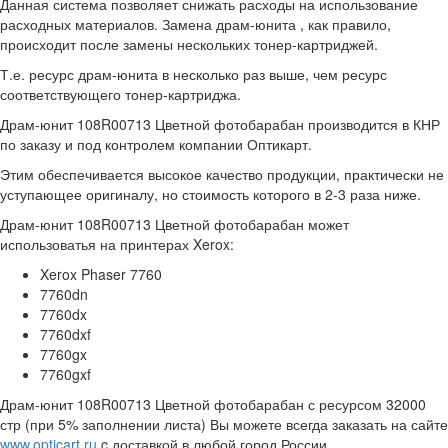
Данная система позволяет снижать расходы на использование
расходных материалов. Замена драм-юнита , как правило,
происходит после замены нескольких тонер-картриджей.
Т.е. ресурс драм-юнита в несколько раз выше, чем ресурс
соответствующего тонер-картриджа.
Драм-юнит 108R00713 Цветной фотобарабан производится в КНР
по заказу и под контролем компании Оптикарт.
Этим обеспечивается высокое качество продукции, практически не
уступающее оригиналу, но стоимость которого в 2-3 раза ниже.
Драм-юнит 108R00713 Цветной фотобарабан может
использоватья на принтерах Xerox:
Xerox Phaser 7760
7760dn
7760dx
7760dxf
7760gx
7760gxf
Драм-юнит 108R00713 Цветной фотобарабан с ресурсом 32000
стр (при 5% заполнении листа) Вы можете всегда заказать на сайте
www.opticart.ru
c доставкой в любой город России.