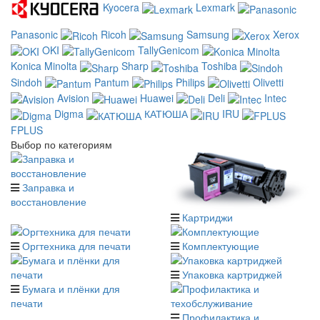
Kyocera
Lexmark
Panasonic
Ricoh
Samsung
Xerox
OKI
TallyGenicom
Konica Minolta
Sharp
Toshiba
Sindoh
Pantum
Philips
Olivetti
Avision
Huawei
Deli
Intec
Digma
КАТЮША
IRU
FPLUS
Выбор по категориям
Заправка и
восстановление
Картриджи
Оргтехника для печати
Комплектующие
Упаковка картриджей
Бумага и плёнки для
печати
Профилактика и