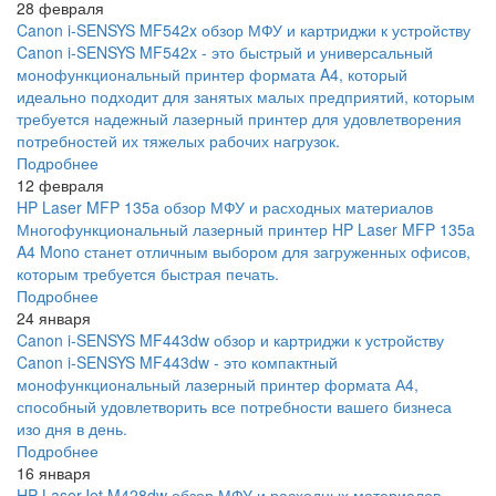
28 февраля
Canon i-SENSYS MF542x обзор МФУ и картриджи к устройству
Canon i-SENSYS MF542x - это быстрый и универсальный
монофункциональный принтер формата A4, который
идеально подходит для занятых малых предприятий, которым
требуется надежный лазерный принтер для удовлетворения
потребностей их тяжелых рабочих нагрузок.
Подробнее
12 февраля
HP Laser MFP 135a обзор МФУ и расходных материалов
Многофункциональный лазерный принтер HP Laser MFP 135a
A4 Mono станет отличным выбором для загруженных офисов,
которым требуется быстрая печать.
Подробнее
24 января
Canon i-SENSYS MF443dw обзор и картриджи к устройству
Canon i-SENSYS MF443dw - это компактный
монофункциональный лазерный принтер формата А4,
способный удовлетворить все потребности вашего бизнеса
изо дня в день.
Подробнее
16 января
HP LaserJet M428dw обзор МФУ и расходных материалов