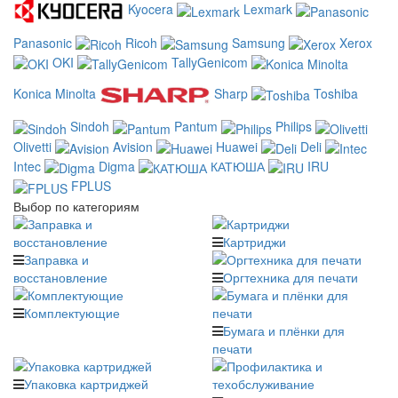
Kyocera
Lexmark
Panasonic
Ricoh
Samsung
Xerox
OKI
TallyGenicom
Konica Minolta
Sharp
Toshiba
Sindoh
Pantum
Philips
Olivetti
Avision
Huawei
Deli
Intec
Digma
КАТЮША
IRU
FPLUS
Выбор по категориям
Картриджи
Заправка и
восстановление
Оргтехника для печати
Комплектующие
Бумага и плёнки для
печати
Упаковка картриджей