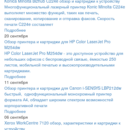
Konica Minolta Bizhub C224e обзор и картриджи к устройству
Многофункциональный лазерный принтер Konic Minolta C224e
выполняет множество функций, таких как печать,
сканирование, копирование и отправка факсов. Скорость
печати C224e составляет
Подробнее
20 сентября
Обзор принтера и картриджи для HP Color LaserJet Pro
M254dw
HP Color LaserJet Pro M254dw - это доступное устройство для
небольших офисов с беспроводной связью, ёмкостью 250
листов, мобильной печатью и высокопроизводительными
картриджами.
Подробнее
11 сентября
Обзор принтера и картриджи для Canon i-SENSYS LBP212dw
быстрый, однофункциональный монохромный принтер
формата А4, обладает широким спектром возможностей
корпоративной печати
Подробнее
06 сентября
Xerox WorkCentre 7120 обзор, характеристики и картриджи к
устройству