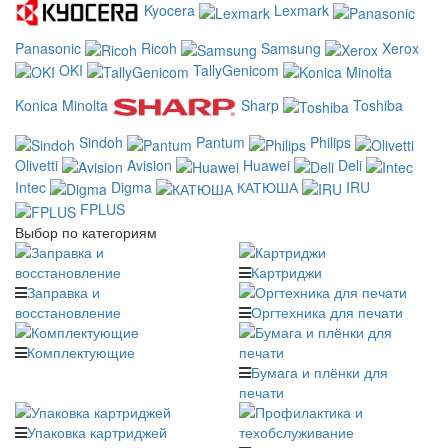
Kyocera
Lexmark
Panasonic
Ricoh
Samsung
Xerox
OKI
TallyGenicom
Konica Minolta
Sharp
Toshiba
Sindoh
Pantum
Philips
Olivetti
Avision
Huawei
Deli
Intec
Digma
КАТЮША
IRU
FPLUS
Выбор по категориям
Картриджи
Заправка и
восстановление
Оргтехника для печати
Комплектующие
Бумага и плёнки для
печати
Упаковка картриджей