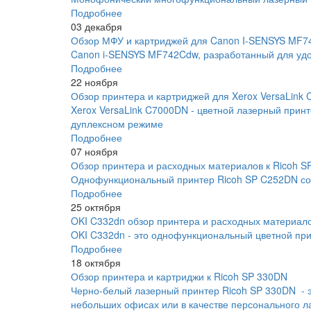
Подробнее
03 декабря
Обзор МФУ и картриджей для Canon I-SENSYS MF
Canon i-SENSYS MF742Cdw, разработанный для удо
Подробнее
22 ноября
Обзор принтера и картриджей для Xerox VersaLink
Xerox VersaLink C7000DN - цветной лазерный прин
дуплексном режиме
Подробнее
07 ноября
Обзор принтера и расходных материалов к Ricoh 
Однофункциональный принтер Ricoh SP C252DN соче
Подробнее
25 октября
OKI C332dn обзор принтера и расходных материал
OKI C332dn - это однофункциональный цветной прин
Подробнее
18 октября
Обзор принтера и картриджи к Ricoh SP 330DN
Черно-белый лазерный принтер Ricoh SP 330DN - 
небольших офисах или в качестве персонального л