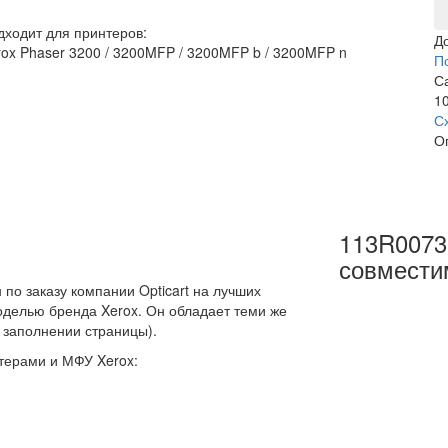
дходит для принтеров:
Д
rox Phaser 3200 / 3200MFP / 3200MFP b / 3200MFP n
П
С
10
С
О
113R0073
совмести
по заказу компании Opticart на лучших
оделью бренда Xerox. Он обладает теми же
 заполнении страницы).
терами и МФУ Xerox: