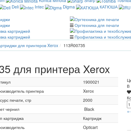
com
Konica Minolta
Sharp
Toshib
Deli
Intec
Digma
КАТЮША
риджи
Оргтехника для печати
вка картриджей
Профилактика и техобслужи
ртриджи для принтеров Xerox
113R00735
5 для принтера Xerox
Ц
тикул
1900021
В
оизводитель принтера
Xerox
К
сурс печати, стр
2000
ет чернил
Black
+
-
п картриджа
Картридж
оизводитель
Opticart