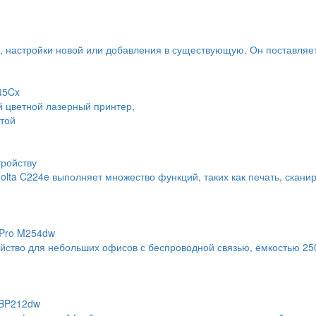
ы, настройки новой или добавления в существующую. Он поставляе
45Cx
цветной лазерный принтер,
той
тройству
ta C224e выполняет множество функций, таких как печать, сканир
 Pro M254dw
ройство для небольших офисов с беспроводной связью, ёмкостью 25
LBP212dw