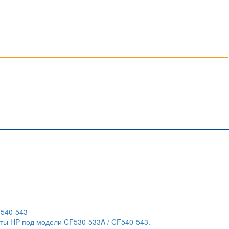
F540-543
ты HP под модели CF530-533A / CF540-543.