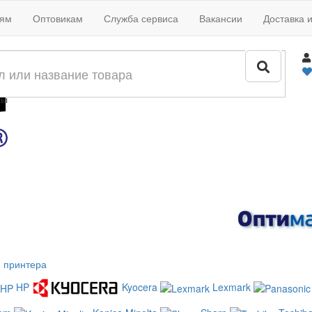
иям
Оптовикам
Служба сервиса
Вакансии
Доставка 
жи
лы
 принтера
HP
Kyocera
Lexmark