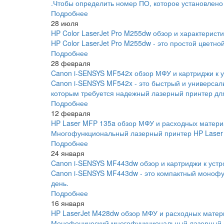
.Чтобы определить номер ПО, которое установлено
Подробнее
28 июля
HP Color LaserJet Pro M255dw обзор и характеристи
HP Color LaserJet Pro M255dw - это простой цветно
Подробнее
28 февраля
Canon i-SENSYS MF542x обзор МФУ и картриджи к у
Canon i-SENSYS MF542x - это быстрый и универса
которым требуется надежный лазерный принтер для
Подробнее
12 февраля
HP Laser MFP 135a обзор МФУ и расходных матери
Многофункциональный лазерный принтер HP Laser 
Подробнее
24 января
Canon i-SENSYS MF443dw обзор и картриджи к устр
Canon i-SENSYS MF443dw - это компактный монофу
день.
Подробнее
16 января
HP LaserJet M428dw обзор МФУ и расходных матер
Монофонический многофункциональный лазерный пр