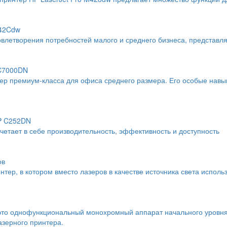
742Cdw
влетворения потребностей малого и среднего бизнеса, представл
 C7000DN
тер премиум-класса для офиса среднего размера. Его особые навы
SP C252DN
тает в себе производительность, эффективность и доступность
ов
тер, в котором вместо лазеров в качестве источника света исполь
это однофункциональный монохромный аппарат начального уровня
азерного принтера.