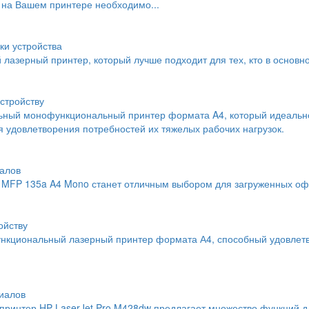
 на Вашем принтере необходимо...
ки устройства
й лазерный принтер, который лучше подходит для тех, кто в основн
стройству
льный монофункциональный принтер формата A4, который идеальн
 удовлетворения потребностей их тяжелых рабочих нагрузок.
алов
MFP 135a A4 Mono станет отличным выбором для загруженных офи
ойству
нкциональный лазерный принтер формата А4, способный удовлетво
иалов
интер HP LaserJet Pro M428dw предлагает множество функций дл