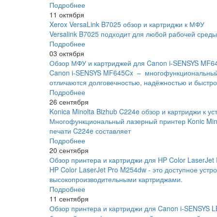
Подробнее
11 октября
Xerox VersaLink B7025 обзор и картриджи к МФУ
Versalink B7025 подходит для любой рабочей сред
Подробнее
03 октября
Обзор МФУ и картриджей для Canon i-SENSYS MF6
Canon i-SENSYS MF645Cx – многофункциональный 
отличаются долговечностью, надёжностью и быстро
Подробнее
26 сентября
Konica Minolta Bizhub C224e обзор и картриджи к ус
Многофункциональный лазерный принтер Konic Minol
печати C224e составляет
Подробнее
20 сентября
Обзор принтера и картриджи для HP Color LaserJet
HP Color LaserJet Pro M254dw - это доступное уст
высокопроизводительными картриджами.
Подробнее
11 сентября
Обзор принтера и картриджи для Canon i-SENSYS 