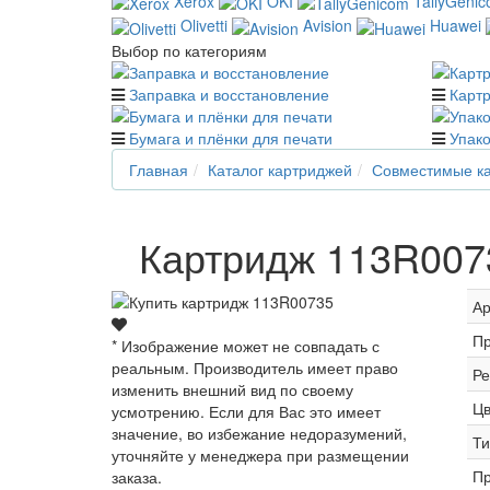
Xerox
OKI
TallyGeni
Olivetti
Avision
Huawei
Выбор по категориям
Заправка и восстановление
Карт
Бумага и плёнки для печати
Упако
Главная
Каталог картриджей
Совместимые ка
Картридж 113R0073
Ар
Пр
* Изображение может не совпадать с
реальным. Производитель имеет право
Ре
изменить внешний вид по своему
Цв
усмотрению. Если для Вас это имеет
значение, во избежание недоразумений,
Ти
уточняйте у менеджера при размещении
Пр
заказа.