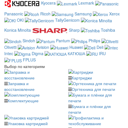
Kyocera
Lexmark
Panasonic
Ricoh
Samsung
Xerox
OKI
TallyGenicom
Konica Minolta
Sharp
Toshiba
Sindoh
Pantum
Philips
Olivetti
Avision
Huawei
Deli
Intec
Digma
КАТЮША
IRU
FPLUS
Выбор по категориям
Картриджи
Заправка и
восстановление
Оргтехника для печати
Комплектующие
Бумага и плёнки для
печати
Упаковка картриджей