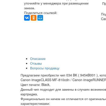
уточняйте у менеджера при размещении
Пр
заказа.
Поделиться ссылкой:
По
Ca
Описание
Отзывы
Вопросы продавцу
Предлагаем приобрести чип 034 BK ( 9454B001 ), кот
Canon imageCLASS MF-810cdn / Canon imageRUNNER
Цвет печати: Black.
Данный чип подходит для замены в случаях возникно
картриджа.
Функционально он ничем не отличается от оригинал
характеристиками: