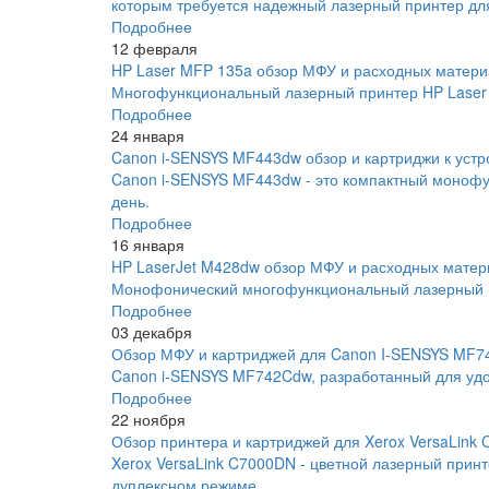
которым требуется надежный лазерный принтер для
Подробнее
12 февраля
HP Laser MFP 135a обзор МФУ и расходных матери
Многофункциональный лазерный принтер HP Laser 
Подробнее
24 января
Canon i-SENSYS MF443dw обзор и картриджи к устр
Canon i-SENSYS MF443dw - это компактный монофу
день.
Подробнее
16 января
HP LaserJet M428dw обзор МФУ и расходных матер
Монофонический многофункциональный лазерный пр
Подробнее
03 декабря
Обзор МФУ и картриджей для Canon I-SENSYS MF
Canon i-SENSYS MF742Cdw, разработанный для удо
Подробнее
22 ноября
Обзор принтера и картриджей для Xerox VersaLink
Xerox VersaLink C7000DN - цветной лазерный прин
дуплексном режиме