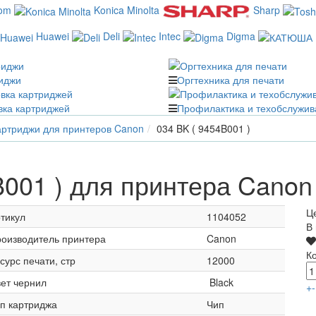
com
Konica Minolta
Sharp
Huawei
Deli
Intec
Digma
иджи
Оргтехника для печати
вка картриджей
Профилактика и техобслужив
ртриджи для принтеров Canon
034 BK ( 9454B001 )
B001 ) для принтера Canon
Ц
тикул
1104052
В
оизводитель принтера
Canon
К
сурс печати, стр
12000
ет чернил
Black
+
-
п картриджа
Чип