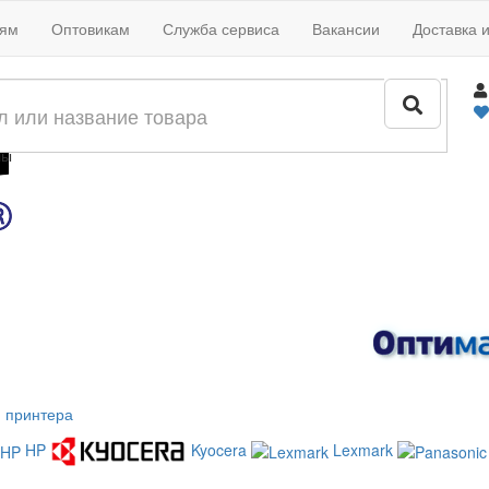
иям
Оптовикам
Служба сервиса
Вакансии
Доставка 
жи
лы
 принтера
HP
Kyocera
Lexmark