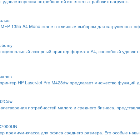
 удовлетворения потребностей их тяжелых рабочих нагрузок.
алов
MFP 135a A4 Mono станет отличным выбором для загруженных офи
ойству
нкциональный лазерный принтер формата А4, способный удовлетво
иалов
интер HP LaserJet Pro M428dw предлагает множество функций дл
742Cdw
влетворения потребностей малого и среднего бизнеса, представл
 C7000DN
тер премиум-класса для офиса среднего размера. Его особые навы