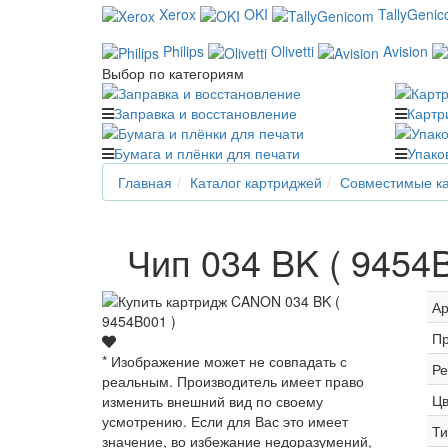
Xerox
OKI
TallyGeni
Philips
Olivetti
Avision
Выбор по категориям
Заправка и восстановление
Картр
Бумага и плёнки для печати
Упако
Главная
Каталог картриджей
Совместимые ка
Чип 034 BK ( 9454
Ар
Пр
* Изображение может не совпадать с
Ре
реальным. Производитель имеет право
Цв
изменить внешний вид по своему
усмотрению. Если для Вас это имеет
Ти
значение, во избежание недоразумений,