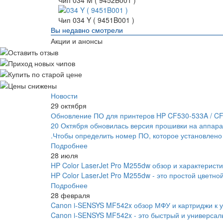
Чип 034 M ( 9452B001 )
Чип 034 Y ( 9451B001 )
Вы недавно смотрели
Акции и анонсы
Новости
29 октября
Обновление ПО для принтеров HP CF530-533A / C
20 Октября обновилась версия прошивки на аппара
.Чтобы определить номер ПО, которое установлено
Подробнее
28 июля
HP Color LaserJet Pro M255dw обзор и характеристи
HP Color LaserJet Pro M255dw - это простой цветно
Подробнее
28 февраля
Canon i-SENSYS MF542x обзор МФУ и картриджи к у
Canon i-SENSYS MF542x - это быстрый и универса