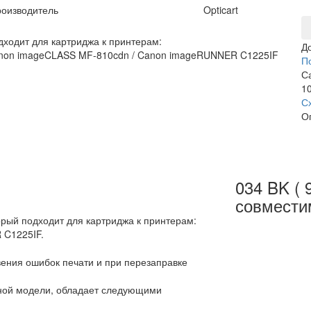
оизводитель
Opticart
дходит для картриджа к принтерам:
Д
non imageCLASS MF-810cdn / Canon imageRUNNER C1225IF
П
С
10
С
О
034 BK ( 
совмести
орый подходит для картриджа к принтерам:
 C1225IF.
вения ошибок печати и при перезаправке
ьной модели, обладает следующими