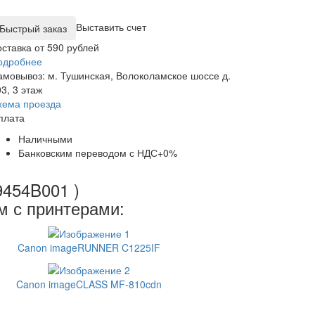
Выставить счет
оставка от 590 рублей
одробнее
амовывоз: м. Тушинская, Волоколамское шоссе д.
3, 3 этаж
хема проезда
плата
Наличными
Банковским переводом с НДС+0%
9454B001 )
м с принтерами:
Canon imageRUNNER C1225IF
Canon imageCLASS MF-810cdn