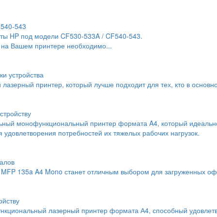
F540-543
ты HP под модели CF530-533A / CF540-543.
 на Вашем принтере необходимо...
ки устройства
й лазерный принтер, который лучше подходит для тех, кто в основн
стройству
льный монофункциональный принтер формата A4, который идеальн
 удовлетворения потребностей их тяжелых рабочих нагрузок.
алов
MFP 135a A4 Mono станет отличным выбором для загруженных офи
ойству
нкциональный лазерный принтер формата А4, способный удовлетво