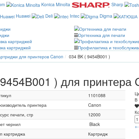
com
Konica Minolta
Sharp
Huawei
Deli
Intec
Digma
иджи
Оргтехника для печати
вка картриджей
Профилактика и техобслужив
ртриджи для принтеров Canon
034 BK ( 9454B001 )
 9454B001 ) для принтера
Ц
тикул
1101088
В
оизводитель принтера
Canon
К
сурс печати, стр
12000
ет чернил
Black
+
-
п картриджа
Картридж