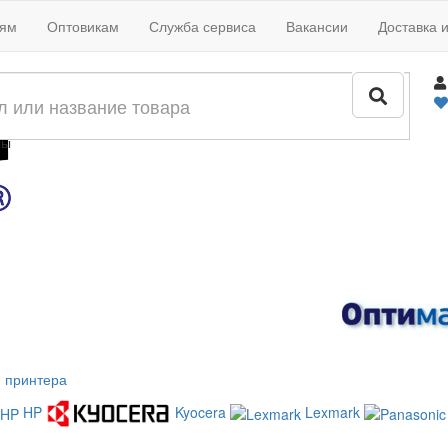
иям
Оптовикам
Служба сервиса
Вакансии
Доставка 
жи
лы
 принтера
HP
Kyocera
Lexmark