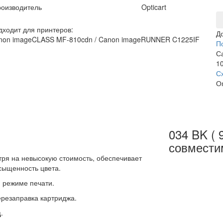
оизводитель
Opticart
дходит для принтеров:
Д
non imageCLASS MF-810cdn / Canon imageRUNNER C1225IF
П
С
10
С
О
034 BK ( 
совмести
ря на невысокую стоимость, обеспечивает
асыщенность цвета.
 режиме печати.
ерезаправка картриджа.
ц
.