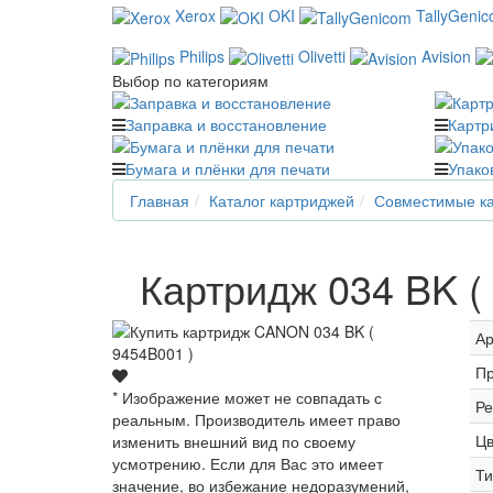
Xerox
OKI
TallyGeni
Philips
Olivetti
Avision
Выбор по категориям
Заправка и восстановление
Картр
Бумага и плёнки для печати
Упако
Главная
Каталог картриджей
Совместимые ка
Картридж 034 BK (
Ар
Пр
* Изображение может не совпадать с
Ре
реальным. Производитель имеет право
Цв
изменить внешний вид по своему
усмотрению. Если для Вас это имеет
Ти
значение, во избежание недоразумений,