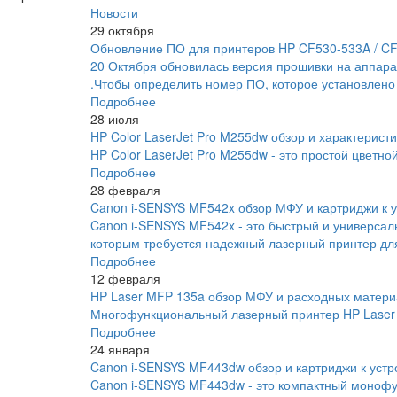
Новости
29 октября
Обновление ПО для принтеров HP CF530-533A / C
20 Октября обновилась версия прошивки на аппара
.Чтобы определить номер ПО, которое установлено
Подробнее
28 июля
HP Color LaserJet Pro M255dw обзор и характеристи
HP Color LaserJet Pro M255dw - это простой цветно
Подробнее
28 февраля
Canon i-SENSYS MF542x обзор МФУ и картриджи к у
Canon i-SENSYS MF542x - это быстрый и универса
которым требуется надежный лазерный принтер для
Подробнее
12 февраля
HP Laser MFP 135a обзор МФУ и расходных матери
Многофункциональный лазерный принтер HP Laser 
Подробнее
24 января
Canon i-SENSYS MF443dw обзор и картриджи к устр
Canon i-SENSYS MF443dw - это компактный монофу