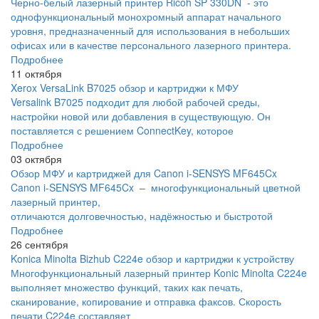
Черно-белый лазерный принтер Ricoh SP 330DN - это
однофункциональный монохромный аппарат начального
уровня, предназначенный для использования в небольших
офисах или в качестве персонального лазерного принтера.
Подробнее
11 октября
Xerox VersaLink B7025 обзор и картриджи к МФУ
Versalink B7025 подходит для любой рабочей среды,
настройки новой или добавления в существующую. Он
поставляется с решением ConnectKey, которое
Подробнее
03 октября
Обзор МФУ и картриджей для Canon i-SENSYS MF645Cx
Canon i-SENSYS MF645Cx – многофункциональный цветной
лазерный принтер,
отличаются долговечностью, надёжностью и быстротой
Подробнее
26 сентября
Konica Minolta Bizhub C224e обзор и картриджи к устройству
Многофункциональный лазерный принтер Konic Minolta C224e
выполняет множество функций, таких как печать,
сканирование, копирование и отправка факсов. Скорость
печати C224e составляет