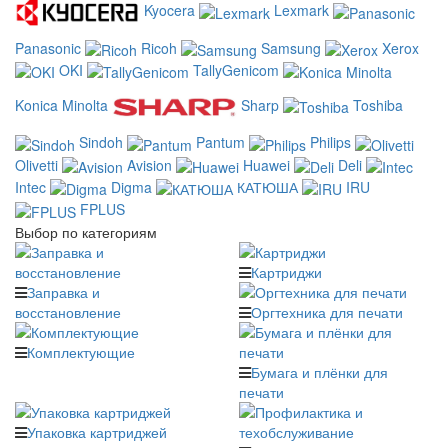
Kyocera
Lexmark
Panasonic
Ricoh
Samsung
Xerox
OKI
TallyGenicom
Konica Minolta
Sharp
Toshiba
Sindoh
Pantum
Philips
Olivetti
Avision
Huawei
Deli
Intec
Digma
КАТЮША
IRU
FPLUS
Выбор по категориям
Картриджи
Заправка и
восстановление
Оргтехника для печати
Комплектующие
Бумага и плёнки для
печати
Упаковка картриджей