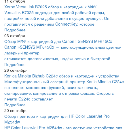
11 октября
Xerox VersaLink B7025 обзор и картриджи к МФУ
Versalink B7025 подходит для любой рабочей среды,
настройки новой или добавления в существующую. Он
поставляется с решением ConnectKey, которое
Подробнее
03 октября
Обзор МФУ и картриджей для Canon i-SENSYS MF645Cx
Canon i-SENSYS MF645Cx – многофункциональный цветной
лазерный принтер,
отличаются долговечностью, надёжностью и быстротой
Подробнее
26 сентября
Konica Minolta Bizhub C224e обзор и картриджи к устройству
Многофункциональный лазерный принтер Konic Minolta C224e
выполняет множество функций, таких как печать,
сканирование, копирование и отправка факсов. Скорость
печати C224e составляет
Подробнее
20 сентября
Обзор принтера и картриджи для HP Color LaserJet Pro
M254dw
HP Color LaserJet Pro M254dw - это доступное устройство для