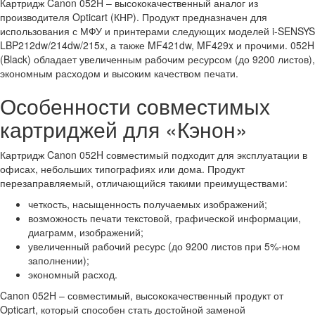
Картридж Canon 052H – высококачественный аналог из
производителя Opticart (КНР). Продукт предназначен для
использования с МФУ и принтерами следующих моделей i-SENSYS
LBP212dw/214dw/215x, а также MF421dw, MF429x и прочими. 052H
(Black) обладает увеличенным рабочим ресурсом (до 9200 листов),
экономным расходом и высоким качеством печати.
Особенности совместимых
картриджей для «Кэнон»
Картридж Canon 052H совместимый подходит для эксплуатации в
офисах, небольших типографиях или дома. Продукт
перезаправляемый, отличающийся такими преимуществами:
четкость, насыщенность получаемых изображений;
возможность печати текстовой, графической информации,
диаграмм, изображений;
увеличенный рабочий ресурс (до 9200 листов при 5%-ном
заполнении);
экономный расход.
Canon 052H – совместимый, высококачественный продукт от
Opticart, который способен стать достойной заменой