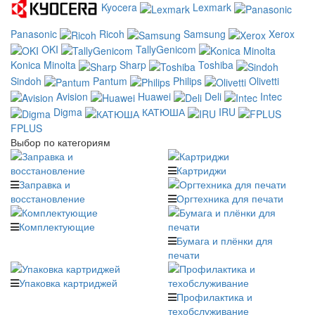
Kyocera
Lexmark
Panasonic
Ricoh
Samsung
Xerox
OKI
TallyGenicom
Konica Minolta
Sharp
Toshiba
Sindoh
Pantum
Philips
Olivetti
Avision
Huawei
Deli
Intec
Digma
КАТЮША
IRU
FPLUS
Выбор по категориям
Картриджи
Заправка и
восстановление
Оргтехника для печати
Комплектующие
Бумага и плёнки для
печати
Упаковка картриджей
Профилактика и
техобслуживание