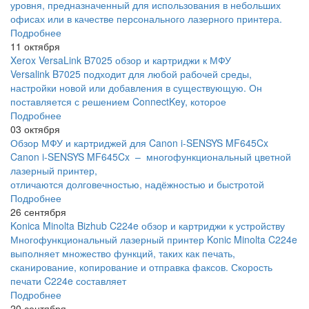
уровня, предназначенный для использования в небольших
офисах или в качестве персонального лазерного принтера.
Подробнее
11 октября
Xerox VersaLink B7025 обзор и картриджи к МФУ
Versalink B7025 подходит для любой рабочей среды,
настройки новой или добавления в существующую. Он
поставляется с решением ConnectKey, которое
Подробнее
03 октября
Обзор МФУ и картриджей для Canon i-SENSYS MF645Cx
Canon i-SENSYS MF645Cx – многофункциональный цветной
лазерный принтер,
отличаются долговечностью, надёжностью и быстротой
Подробнее
26 сентября
Konica Minolta Bizhub C224e обзор и картриджи к устройству
Многофункциональный лазерный принтер Konic Minolta C224e
выполняет множество функций, таких как печать,
сканирование, копирование и отправка факсов. Скорость
печати C224e составляет
Подробнее
20 сентября