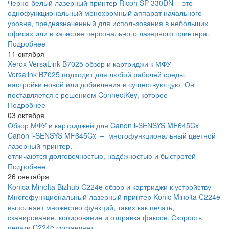
Черно-белый лазерный принтер Ricoh SP 330DN - это
однофункциональный монохромный аппарат начального
уровня, предназначенный для использования в небольших
офисах или в качестве персонального лазерного принтера.
Подробнее
11 октября
Xerox VersaLink B7025 обзор и картриджи к МФУ
Versalink B7025 подходит для любой рабочей среды,
настройки новой или добавления в существующую. Он
поставляется с решением ConnectKey, которое
Подробнее
03 октября
Обзор МФУ и картриджей для Canon i-SENSYS MF645Cx
Canon i-SENSYS MF645Cx – многофункциональный цветной
лазерный принтер,
отличаются долговечностью, надёжностью и быстротой
Подробнее
26 сентября
Konica Minolta Bizhub C224e обзор и картриджи к устройству
Многофункциональный лазерный принтер Konic Minolta C224e
выполняет множество функций, таких как печать,
сканирование, копирование и отправка факсов. Скорость
печати C224e составляет