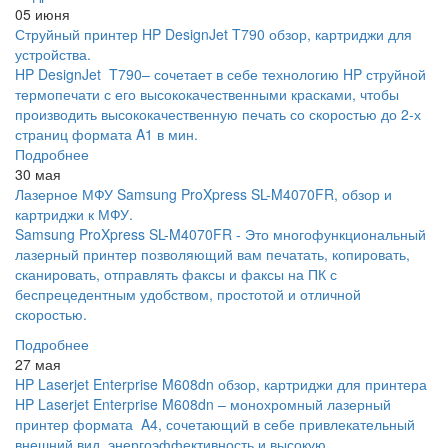
05 июня
Струйный принтер HP DesignJet T790 обзор, картриджи для
устройства.
HP DesignJet T790– сочетает в себе технологию HP струйной
термопечати с его высококачественными красками, чтобы
производить высококачественную печать со скоростью до 2-х
страниц формата A1 в мин.
Подробнее
30 мая
Лазерное МФУ Samsung ProXpress SL-M4070FR, обзор и
картриджи к МФУ.
Samsung ProXpress SL-M4070FR - Это многофункциональный
лазерный принтер позволяющий вам печатать, копировать,
сканировать, отправлять факсы и факсы на ПК с
беспрецедентным удобством, простотой и отличной
скоростью.
Подробнее
27 мая
HP Laserjet Enterprise M608dn обзор, картриджи для принтера
HP Laserjet Enterprise M608dn – монохромный лазерный
принтер формата A4, сочетающий в себе привлекательный
внешний вид, энергоэффективность и высокую