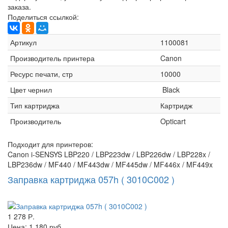
заказа.
Поделиться ссылкой:
Артикул
1100081
Производитель принтера
Canon
Ресурс печати, стр
10000
Цвет чернил
Black
Тип картриджа
Картридж
Производитель
Opticart
Подходит для принтеров:
Canon i-SENSYS LBP220 / LBP223dw / LBP226dw / LBP228x /
LBP236dw / MF440 / MF443dw / MF445dw / MF446x / MF449x
Заправка картриджа 057h ( 3010C002 )
1 278 Р.
Цена:
1 180 руб.