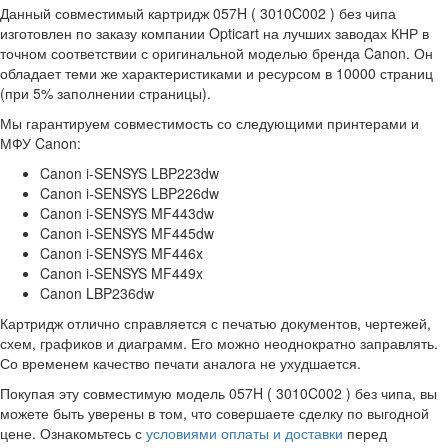
Данный совместимый картридж 057H ( 3010C002 ) без чипа
изготовлен по заказу компании Opticart на лучших заводах КНР в
точном соответствии с оригинальной моделью бренда Canon. Он
обладает теми же характеристиками и ресурсом в 10000 страниц
(при 5% заполнении страницы).
Мы гарантируем совместимость со следующими принтерами и
МФУ Canon:
Canon i-SENSYS LBP223dw
Canon i-SENSYS LBP226dw
Canon i-SENSYS MF443dw
Canon i-SENSYS MF445dw
Canon i-SENSYS MF446x
Canon i-SENSYS MF449x
Canon LBP236dw
Картридж отлично справляется с печатью документов, чертежей,
схем, графиков и диаграмм. Его можно неоднократно заправлять.
Со временем качество печати аналога не ухудшается.
Покупая эту совместимую модель 057H ( 3010C002 ) без чипа, вы
можете быть уверены в том, что совершаете сделку по выгодной
цене. Ознакомьтесь с
условиями оплаты и доставки
перед