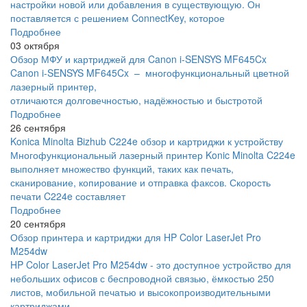
настройки новой или добавления в существующую. Он
поставляется с решением ConnectKey, которое
Подробнее
03 октября
Обзор МФУ и картриджей для Canon i-SENSYS MF645Cx
Canon i-SENSYS MF645Cx – многофункциональный цветной
лазерный принтер,
отличаются долговечностью, надёжностью и быстротой
Подробнее
26 сентября
Konica Minolta Bizhub C224e обзор и картриджи к устройству
Многофункциональный лазерный принтер Konic Minolta C224e
выполняет множество функций, таких как печать,
сканирование, копирование и отправка факсов. Скорость
печати C224e составляет
Подробнее
20 сентября
Обзор принтера и картриджи для HP Color LaserJet Pro
M254dw
HP Color LaserJet Pro M254dw - это доступное устройство для
небольших офисов с беспроводной связью, ёмкостью 250
листов, мобильной печатью и высокопроизводительными
картриджами.