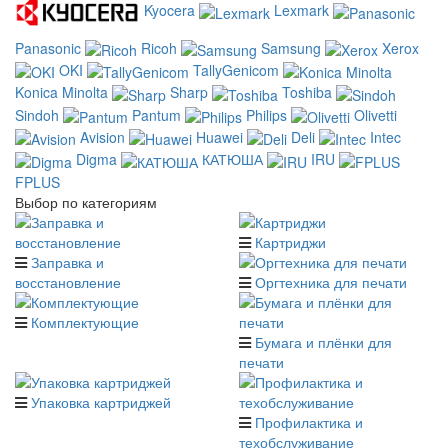
Kyocera
Lexmark
Panasonic
Ricoh
Samsung
Xerox
OKI
TallyGenicom
Konica Minolta
Sharp
Toshiba
Sindoh
Pantum
Philips
Olivetti
Avision
Huawei
Deli
Intec
Digma
КАТЮША
IRU
FPLUS
Выбор по категориям
Картриджи
Заправка и
восстановление
Оргтехника для печати
Комплектующие
Бумага и плёнки для
печати
Упаковка картриджей
Профилактика и
техобслуживание