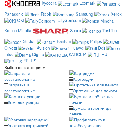
Kyocera
Lexmark
Panasonic
Ricoh
Samsung
Xerox
OKI
TallyGenicom
Konica Minolta
Sharp
Toshiba
Sindoh
Pantum
Philips
Olivetti
Avision
Huawei
Deli
Intec
Digma
КАТЮША
IRU
FPLUS
Выбор по категориям
Картриджи
Заправка и
восстановление
Оргтехника для печати
Комплектующие
Бумага и плёнки для
печати
Упаковка картриджей