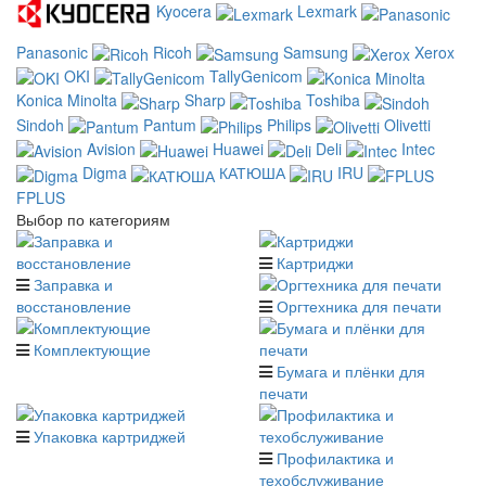
Kyocera
Lexmark
Panasonic
Ricoh
Samsung
Xerox
OKI
TallyGenicom
Konica Minolta
Sharp
Toshiba
Sindoh
Pantum
Philips
Olivetti
Avision
Huawei
Deli
Intec
Digma
КАТЮША
IRU
FPLUS
Выбор по категориям
Картриджи
Заправка и
восстановление
Оргтехника для печати
Комплектующие
Бумага и плёнки для
печати
Упаковка картриджей
Профилактика и
техобслуживание