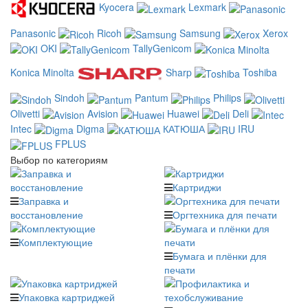
Kyocera
Lexmark
Panasonic
Ricoh
Samsung
Xerox
OKI
TallyGenicom
Konica Minolta
Sharp
Toshiba
Sindoh
Pantum
Philips
Olivetti
Avision
Huawei
Deli
Intec
Digma
КАТЮША
IRU
FPLUS
Выбор по категориям
Картриджи
Заправка и
восстановление
Оргтехника для печати
Комплектующие
Бумага и плёнки для
печати
Упаковка картриджей