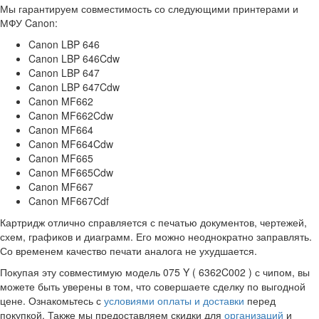
Мы гарантируем совместимость со следующими принтерами и
МФУ Canon:
Canon LBP 646
Canon LBP 646Cdw
Canon LBP 647
Canon LBP 647Cdw
Canon MF662
Canon MF662Cdw
Canon MF664
Canon MF664Cdw
Canon MF665
Canon MF665Cdw
Canon MF667
Canon MF667Cdf
Картридж отлично справляется с печатью документов, чертежей,
схем, графиков и диаграмм. Его можно неоднократно заправлять.
Со временем качество печати аналога не ухудшается.
Покупая эту совместимую модель 075 Y ( 6362C002 ) с чипом, вы
можете быть уверены в том, что совершаете сделку по выгодной
цене. Ознакомьтесь с
условиями оплаты и доставки
перед
покупкой. Также мы предоставляем скидки для
организаций
и