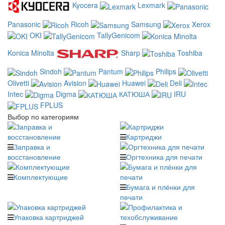
Kyocera
Lexmark
Panasonic
Ricoh
Samsung
Xerox
OKI
TallyGenicom
Konica Minolta
Sharp
Toshiba
Sindoh
Pantum
Philips
Olivetti
Avision
Huawei
Deli
Intec
Digma
КАТЮША
IRU
FPLUS
Выбор по категориям
Картриджи
Заправка и
восстановление
Оргтехника для печати
Комплектующие
Бумага и плёнки для
печати
Упаковка картриджей