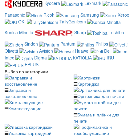
Kyocera
Lexmark
Panasonic
Ricoh
Samsung
Xerox
OKI
TallyGenicom
Konica Minolta
Sharp
Toshiba
Sindoh
Pantum
Philips
Olivetti
Avision
Huawei
Deli
Intec
Digma
КАТЮША
IRU
FPLUS
Выбор по категориям
Картриджи
Заправка и
восстановление
Оргтехника для печати
Комплектующие
Бумага и плёнки для
печати
Упаковка картриджей