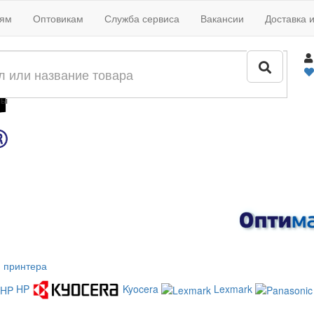
иям
Оптовикам
Служба сервиса
Вакансии
Доставка 
жи
лы
 принтера
HP
Kyocera
Lexmark