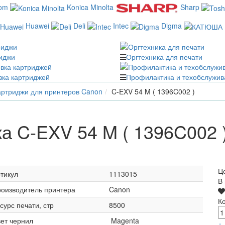
com
Konica Minolta
Sharp
Huawei
Deli
Intec
Digma
иджи
Оргтехника для печати
вка картриджей
Профилактика и техобслужив
ртриджи для принтеров Canon
C-EXV 54 M ( 1396C002 )
а C-EXV 54 M ( 1396C002 
Ц
тикул
1113015
В
оизводитель принтера
Canon
К
сурс печати, стр
8500
ет чернил
Magenta
+
-