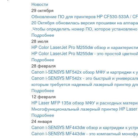
Новости
29 октября
Обновление ПО для принтеров HP CF530-533A / C
20 Октября обновилась версия прошивки на аппара
.Чтобы определить номер ПО, которое установлено
Подробнее
28 июля
HP Color LaserJet Pro M255dw обзор и характеристи
HP Color LaserJet Pro M255dw - это простой цветно
Подробнее
28 февраля
Canon i-SENSYS MF542x обзор МФУ и картриджи к у
Canon i-SENSYS MF542x - это быстрый и универса
которым требуется надежный лазерный принтер для
Подробнее
12 февраля
HP Laser MFP 135a обзор МФУ и расходных матери
Многофункциональный лазерный принтер HP Laser 
Подробнее
24 января
Canon i-SENSYS MF443dw обзор и картриджи к устр
Canon i-SENSYS MF443dw - это компактный монофу