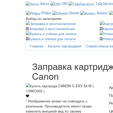
Xerox
OKI
TallyGeni
Philips
Olivetti
Avision
Выбор по категориям
Заправка и восстановление
Картр
Бумага и плёнки для печати
Упако
Главная
Каталог картриджей
Совместимые ка
Заправка картридж
Canon
Ар
Пр
* Изображение может не совпадать с
Ре
реальным. Производитель имеет право
Цв
изменить внешний вид по своему