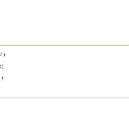
2 )
 )
 )