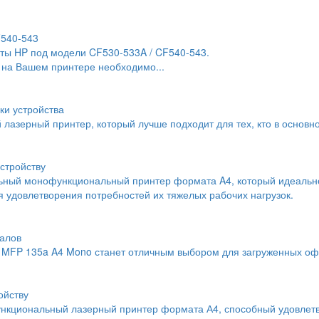
F540-543
ты HP под модели CF530-533A / CF540-543.
 на Вашем принтере необходимо...
ки устройства
й лазерный принтер, который лучше подходит для тех, кто в основн
стройству
льный монофункциональный принтер формата A4, который идеальн
 удовлетворения потребностей их тяжелых рабочих нагрузок.
алов
MFP 135a A4 Mono станет отличным выбором для загруженных офи
ойству
нкциональный лазерный принтер формата А4, способный удовлетво