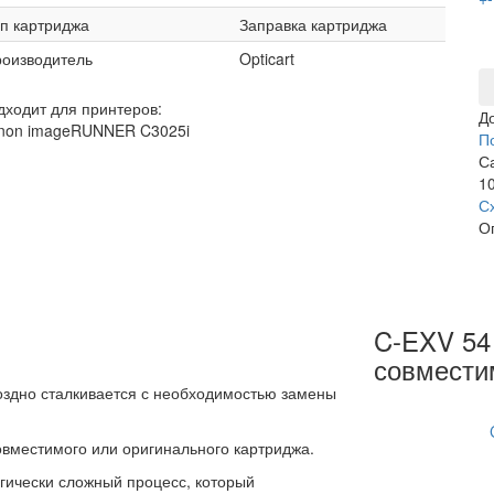
п картриджа
Заправка картриджа
оизводитель
Opticart
дходит для принтеров:
Д
non imageRUNNER C3025i
П
С
10
С
О
C-EXV 54 
совмести
оздно сталкивается с необходимостью замены
вместимого или оригинального картриджа.
гически сложный процесс, который