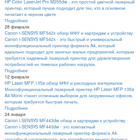
HP Color LaserJet Pro M255dw - это простой цветной лазерный
принтер, который лучше подходит для тех, кто в основном
печатает в черном цвете
Подробнее
28 февраля
Canon i-SENSYS MF542x обзор МФУ и картриджи к устройству
Canon i-SENSYS MF542x - это быстрый и универсальный
монофункциональный принтер формата A4, который
идеально подходит для занятых малых предприятий, которым
требуется надежный лазерный принтер для удовлетворения
потребностей их тяжелых рабочих нагрузок.
Подробнее
12 февраля
HP Laser MFP 135a обзор МФУ и расходных материалов
Многофункциональный лазерный принтер HP Laser MFP 135a
A4 Mono станет отличным выбором для загруженных офисов,
которым требуется быстрая печать.
Подробнее
24 января
Canon i-SENSYS MF443dw обзор и картриджи к устройству
Canon i-SENSYS MF443dw - это компактный
монофункциональный лазерный принтер формата А4,
способный удовлетворить все потребности вашего бизнеса