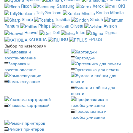
Ricoh
Samsung
Xerox
OKI
TallyGenicom
Konica Minolta
Sharp
Toshiba
Sindoh
Pantum
Philips
Olivetti
Avision
Huawei
Deli
Intec
Digma
КАТЮША
IRU
FPLUS
Выбор по категориям
Картриджи
Заправка и
восстановление
Оргтехника для печати
Комплектующие
Бумага и плёнки для
печати
Упаковка картриджей
Профилактика и
техобслуживание
Ремонт принтеров