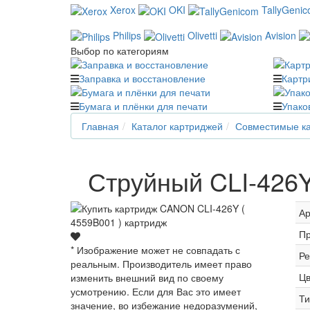
Xerox
OKI
TallyGeni
Philips
Olivetti
Avision
Выбор по категориям
Заправка и восстановление
Картр
Бумага и плёнки для печати
Упако
Главная
Каталог картриджей
Совместимые ка
Струйный CLI-426Y
Ар
Пр
* Изображение может не совпадать с
Ре
реальным. Производитель имеет право
Цв
изменить внешний вид по своему
усмотрению. Если для Вас это имеет
Ти
значение, во избежание недоразумений,