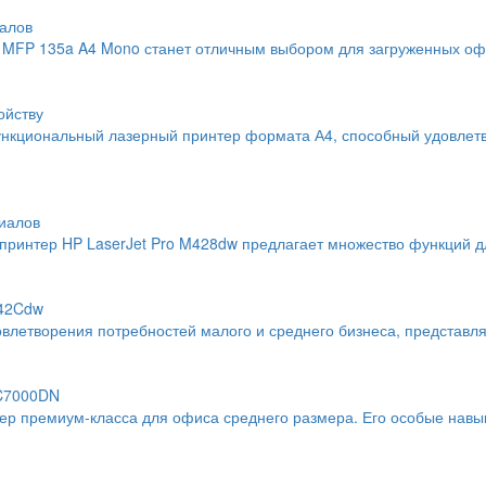
алов
MFP 135a A4 Mono станет отличным выбором для загруженных офи
ойству
нкциональный лазерный принтер формата А4, способный удовлетво
иалов
интер HP LaserJet Pro M428dw предлагает множество функций дл
742Cdw
влетворения потребностей малого и среднего бизнеса, представл
 C7000DN
тер премиум-класса для офиса среднего размера. Его особые навы