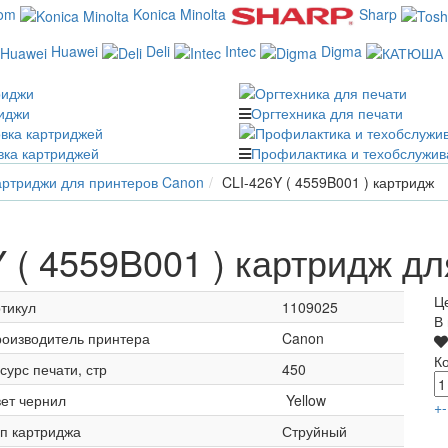
com
Konica Minolta
Sharp
Huawei
Deli
Intec
Digma
иджи
Оргтехника для печати
вка картриджей
Профилактика и техобслужив
ртриджи для принтеров Canon
CLI-426Y ( 4559B001 ) картридж
 ( 4559B001 ) картридж д
Ц
тикул
1109025
В
оизводитель принтера
Canon
К
сурс печати, стр
450
ет чернил
Yellow
+
-
п картриджа
Струйный