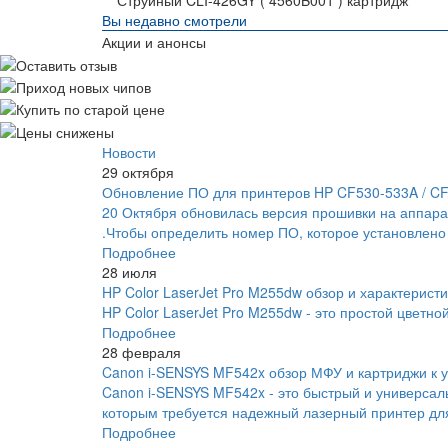
Струйный CLI-426GY ( 4560B001 ) картридж
Вы недавно смотрели
Акции и анонсы
Новости
29 октября
Обновление ПО для принтеров HP CF530-533A / C
20 Октября обновилась версия прошивки на аппара
.Чтобы определить номер ПО, которое установлено
Подробнее
28 июля
HP Color LaserJet Pro M255dw обзор и характеристи
HP Color LaserJet Pro M255dw - это простой цветно
Подробнее
28 февраля
Canon i-SENSYS MF542x обзор МФУ и картриджи к у
Canon i-SENSYS MF542x - это быстрый и универса
которым требуется надежный лазерный принтер для
Подробнее