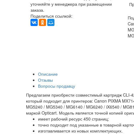
уточняйте у менеджера при размещении
Пр
заказа.
Поделиться ссылкой:
По
Ca
MG
MG
Описание
Отзывы
Вопросы продавцу
Предлагаем приобрести совместимый картридж CLI-42
который подходит для принтеров: Canon PIXMA MX714 
MG5240 / MG5340 / MG6140 / MG6240 / iX6540 / MG81
маркой Opticart. Модель является точной копией ориг
имеет рабочий ресурс 450 страниц;
точно подходит под указанные в товарной карт
изготавливается из новых комплектующих.