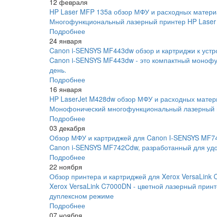
12 февраля
HP Laser MFP 135a обзор МФУ и расходных матери
Многофункциональный лазерный принтер HP Laser 
Подробнее
24 января
Canon i-SENSYS MF443dw обзор и картриджи к устр
Canon i-SENSYS MF443dw - это компактный монофу
день.
Подробнее
16 января
HP LaserJet M428dw обзор МФУ и расходных матер
Монофонический многофункциональный лазерный пр
Подробнее
03 декабря
Обзор МФУ и картриджей для Canon I-SENSYS MF
Canon i-SENSYS MF742Cdw, разработанный для удо
Подробнее
22 ноября
Обзор принтера и картриджей для Xerox VersaLink
Xerox VersaLink C7000DN - цветной лазерный прин
дуплексном режиме
Подробнее
07 ноября