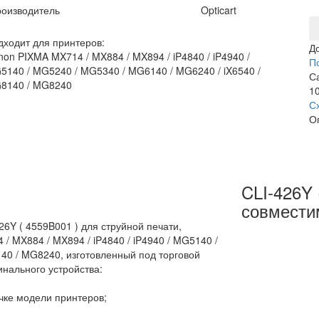
оизводитель
Opticart
дходит для принтеров:
Д
non PIXMA MX714 / MX884 / MX894 / iP4840 / iP4940 /
П
5140 / MG5240 / MG5340 / MG6140 / MG6240 / iX6540 /
С
8140 / MG8240
10
С
О
CLI-426Y 
совмести
6Y ( 4559B001 ) для струйной печати,
/ MX884 / MX894 / iP4840 / iP4940 / MG5140 /
40 / MG8240, изготовленный под торговой
инального устройства:
очке модели принтеров;