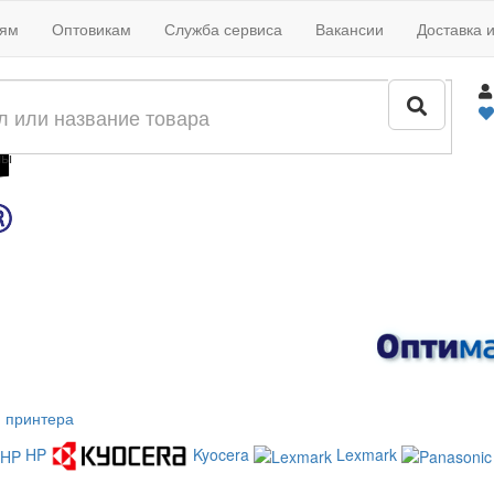
иям
Оптовикам
Служба сервиса
Вакансии
Доставка 
жи
лы
 принтера
HP
Kyocera
Lexmark