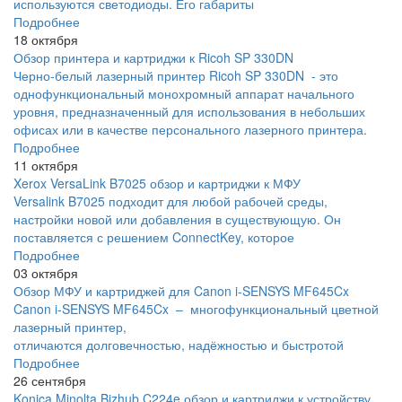
используются светодиоды. Его габариты
Подробнее
18 октября
Обзор принтера и картриджи к Ricoh SP 330DN
Черно-белый лазерный принтер Ricoh SP 330DN - это
однофункциональный монохромный аппарат начального
уровня, предназначенный для использования в небольших
офисах или в качестве персонального лазерного принтера.
Подробнее
11 октября
Xerox VersaLink B7025 обзор и картриджи к МФУ
Versalink B7025 подходит для любой рабочей среды,
настройки новой или добавления в существующую. Он
поставляется с решением ConnectKey, которое
Подробнее
03 октября
Обзор МФУ и картриджей для Canon i-SENSYS MF645Cx
Canon i-SENSYS MF645Cx – многофункциональный цветной
лазерный принтер,
отличаются долговечностью, надёжностью и быстротой
Подробнее
26 сентября
Konica Minolta Bizhub C224e обзор и картриджи к устройству