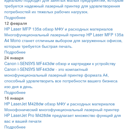
идеально подходит для занятых малых предприятий, которым
требуется надежный лазерный принтер для удовлетворения
потребностей их тяжелых рабочих нагрузок.
Подробнее
12 февраля
HP Laser MFP 135a обзор МФУ и расходных материалов
Многофункциональный лазерный принтер HP Laser MFP 135a
A4 Mono станет отличным выбором для загруженных офисов,
которым требуется быстрая печать.
Подробнее
24 января
Canon i-SENSYS MF443dw обзор и картриджи к устройству
Canon i-SENSYS MF443dw - это компактный
монофункциональный лазерный принтер формата А4,
способный удовлетворить все потребности вашего бизнеса
изо дня в день.
Подробнее
16 января
HP LaserJet M428dw обзор МФУ и расходных материалов
Монофонический многофункциональный лазерный принтер
HP LaserJet Pro M428dw предлагает множество функций для
вас и вашей печати
Подробнее