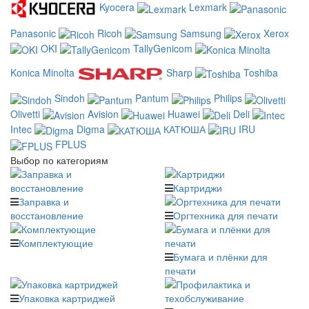
Kyocera
Lexmark
Panasonic
Ricoh
Samsung
Xerox
OKI
TallyGenicom
Konica Minolta
Sharp
Toshiba
Sindoh
Pantum
Philips
Olivetti
Avision
Huawei
Deli
Intec
Digma
КАТЮША
IRU
FPLUS
Выбор по категориям
Картриджи
Заправка и
восстановление
Оргтехника для печати
Комплектующие
Бумага и плёнки для
печати
Упаковка картриджей