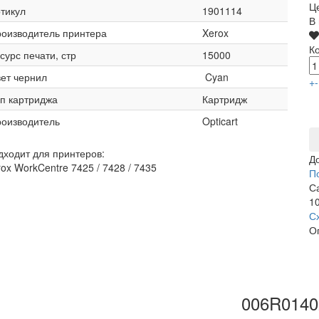
Ц
тикул
1901114
В
оизводитель принтера
Xerox
К
сурс печати, стр
15000
ет чернил
Cyan
+
-
п картриджа
Картридж
оизводитель
Opticart
дходит для принтеров:
Д
ox WorkCentre 7425 / 7428 / 7435
П
С
10
С
О
006R0140