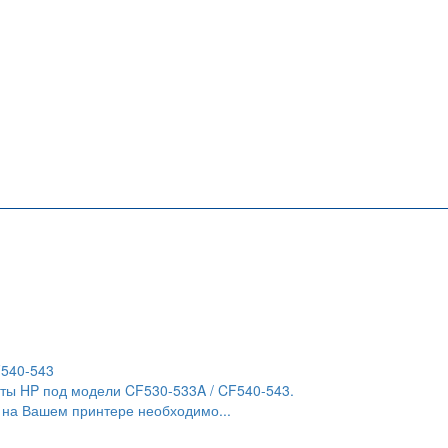
F540-543
ты HP под модели CF530-533A / CF540-543.
 на Вашем принтере необходимо...