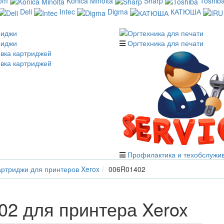
com
Konica Minolta
Sharp
Toshib
Deli
Intec
Digma
КАТЮША
риджи
Оргтехника для печати
вка картриджей
Профилактика и техобслужи
ртриджи для принтеров Xerox
006R01402
2 для принтера Xerox