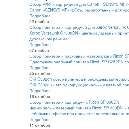
Обзор МФУ и картриджей для Canon I-SENSYS MF
Canon i-SENSYS MF742Cdw, разработанный для удо
Подробнее
22 ноября
Обзор принтера и картриджей для Xerox VersaLink
Xerox VersaLink C7000DN - цветной лазерный прин
дуплексном режиме
Подробнее
07 ноября
Обзор принтера и расходных материалов к Ricoh 
Однофункциональный принтер Ricoh SP C252DN соче
Подробнее
25 октября
OKI C332dn обзор принтера и расходных материал
OKI C332dn - это однофункциональный цветной прин
Подробнее
18 октября
Обзор принтера и картриджи к Ricoh SP 330DN
Черно-белый лазерный принтер Ricoh SP 330DN - 
небольших офисах или в качестве персонального л
Подробнее
11 октября