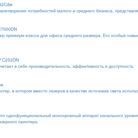
742Cdw
влетворения потребностей малого и среднего бизнеса, представл
 C7000DN
тер премиум-класса для офиса среднего размера. Его особые навы
SP C252DN
тает в себе производительность, эффективность и доступность
ов
тер, в котором вместо лазеров в качестве источника света исполь
это однофункциональный монохромный аппарат начального уровня
азерного принтера.