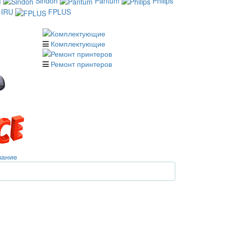
a
Sindoh
Pantum
Philips
IRU
FPLUS
Комплектующие
Ремонт принтеров
вание