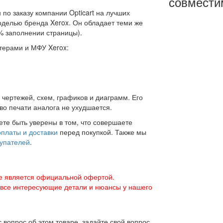
совмести
по заказу компании Opticart на лучших
оделью бренда Xerox. Он обладает теми же
% заполнении страницы).
терами и МФУ Xerox:
 чертежей, схем, графиков и диаграмм. Его
во печати аналога не ухудшается.
те быть уверены в том, что совершаете
платы и доставки
перед покупкой. Также мы
купателей
.
е является официальной офертой.
 все интересующие детали и нюансы у нашего
 вопрос об этом товаре, задайте свой вопрос.