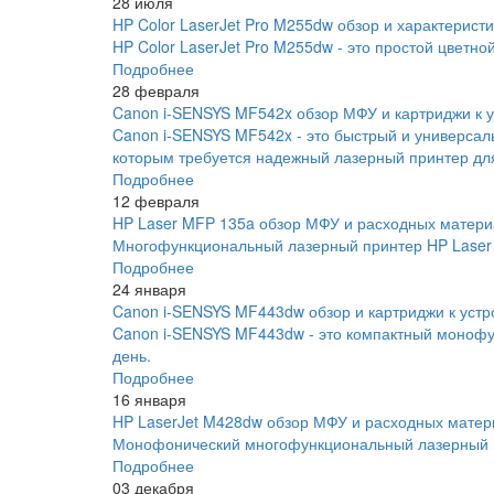
28 июля
HP Color LaserJet Pro M255dw обзор и характеристи
HP Color LaserJet Pro M255dw - это простой цветно
Подробнее
28 февраля
Canon i-SENSYS MF542x обзор МФУ и картриджи к у
Canon i-SENSYS MF542x - это быстрый и универса
которым требуется надежный лазерный принтер для
Подробнее
12 февраля
HP Laser MFP 135a обзор МФУ и расходных матери
Многофункциональный лазерный принтер HP Laser 
Подробнее
24 января
Canon i-SENSYS MF443dw обзор и картриджи к устр
Canon i-SENSYS MF443dw - это компактный монофу
день.
Подробнее
16 января
HP LaserJet M428dw обзор МФУ и расходных матер
Монофонический многофункциональный лазерный пр
Подробнее
03 декабря