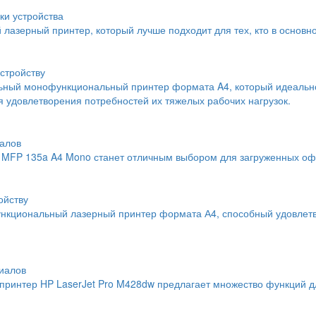
ки устройства
й лазерный принтер, который лучше подходит для тех, кто в основн
стройству
льный монофункциональный принтер формата A4, который идеальн
 удовлетворения потребностей их тяжелых рабочих нагрузок.
алов
MFP 135a A4 Mono станет отличным выбором для загруженных офи
ойству
нкциональный лазерный принтер формата А4, способный удовлетво
иалов
интер HP LaserJet Pro M428dw предлагает множество функций дл