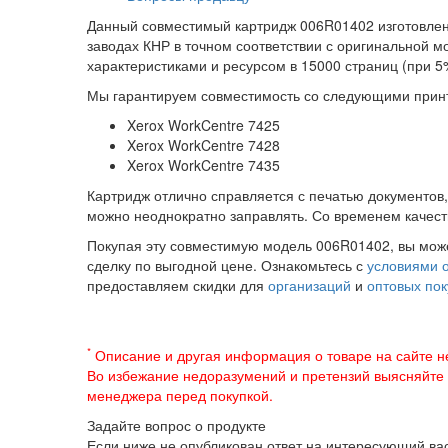
Данный совместимый картридж 006R01402 изготовлен 
заводах КНР в точном соответствии с оригинальной м
характеристиками и ресурсом в 15000 страниц (при 5
Мы гарантируем совместимость со следующими прин
Xerox WorkCentre 7425
Xerox WorkCentre 7428
Xerox WorkCentre 7435
Картридж отлично справляется с печатью документов,
можно неоднократно заправлять. Со временем качест
Покупая эту совместимую модель 006R01402, вы може
сделку по выгодной цене. Ознакомьтесь с
условиями о
предоставляем скидки для
организаций
и
оптовых по
*
Описание и другая информация о товаре на сайте н
Во избежание недоразумений и претензий выясняйте
менеджера перед покупкой.
Задайте вопрос о продукте
Если ниже не опубликован ответ на интересующий вас