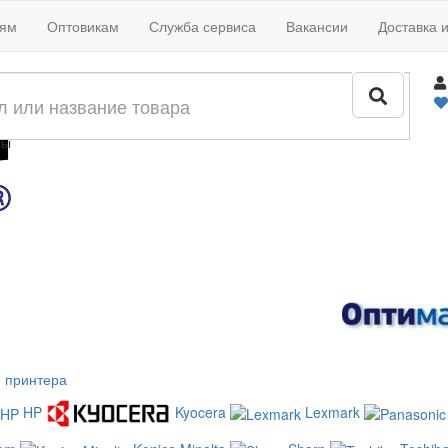
иям
Оптовикам
Служба сервиса
Вакансии
Доставка 
жи
лы
 принтера
HP
Kyocera
Lexmark