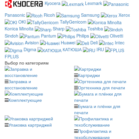
Kyocera
Lexmark
Panasonic
Ricoh
Samsung
Xerox
OKI
TallyGenicom
Konica Minolta
Sharp
Toshiba
Sindoh
Pantum
Philips
Olivetti
Avision
Huawei
Deli
Intec
Digma
КАТЮША
IRU
FPLUS
Выбор по категориям
Картриджи
Заправка и
восстановление
Оргтехника для печати
Комплектующие
Бумага и плёнки для
печати
Упаковка картриджей
Профилактика и
техобслуживание