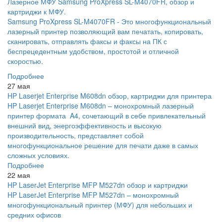
Лазерное МФУ Samsung ProXpress SL-M4070FR, обзор и
картриджи к МФУ.
Samsung ProXpress SL-M4070FR - Это многофункциональный
лазерный принтер позволяющий вам печатать, копировать,
сканировать, отправлять факсы и факсы на ПК с
беспрецедентным удобством, простотой и отличной
скоростью.
Подробнее
27 мая
HP Laserjet Enterprise M608dn обзор, картриджи для принтера
HP Laserjet Enterprise M608dn – монохромный лазерный
принтер формата A4, сочетающий в себе привлекательный
внешний вид, энергоэффективность и высокую
производительность, представляет собой
многофункциональное решение для печати даже в самых
сложных условиях.
Подробнее
22 мая
HP LaserJet Enterprise MFP M527dn обзор и картриджи
HP LaserJet Enterprise MFP M527dn – монохромный
многофункциональный принтер (МФУ) для небольших и
средних офисов