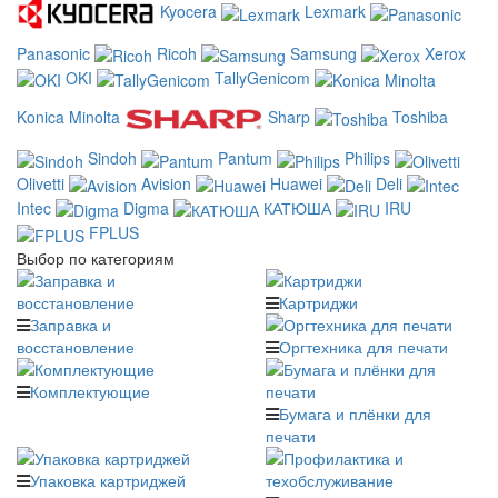
Kyocera
Lexmark
Panasonic
Ricoh
Samsung
Xerox
OKI
TallyGenicom
Konica Minolta
Sharp
Toshiba
Sindoh
Pantum
Philips
Olivetti
Avision
Huawei
Deli
Intec
Digma
КАТЮША
IRU
FPLUS
Выбор по категориям
Картриджи
Заправка и
восстановление
Оргтехника для печати
Комплектующие
Бумага и плёнки для
печати
Упаковка картриджей