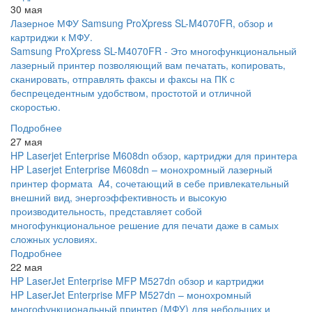
30 мая
Лазерное МФУ Samsung ProXpress SL-M4070FR, обзор и
картриджи к МФУ.
Samsung ProXpress SL-M4070FR - Это многофункциональный
лазерный принтер позволяющий вам печатать, копировать,
сканировать, отправлять факсы и факсы на ПК с
беспрецедентным удобством, простотой и отличной
скоростью.
Подробнее
27 мая
HP Laserjet Enterprise M608dn обзор, картриджи для принтера
HP Laserjet Enterprise M608dn – монохромный лазерный
принтер формата A4, сочетающий в себе привлекательный
внешний вид, энергоэффективность и высокую
производительность, представляет собой
многофункциональное решение для печати даже в самых
сложных условиях.
Подробнее
22 мая
HP LaserJet Enterprise MFP M527dn обзор и картриджи
HP LaserJet Enterprise MFP M527dn – монохромный
многофункциональный принтер (МФУ) для небольших и