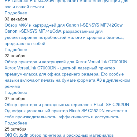
HP LaserJet Pro M428dw предлагает множество функций для
вас и вашей печати
Подробнее
03 декабря
Обзор МФУ и картриджей для Canon I-SENSYS MF742Cdw
Canon i-SENSYS MF742Cdw, разработанный для
удовлетворения потребностей малого и среднего бизнеса,
представляет собой
Подробнее
22 ноября
Обзор принтера и картриджей для Xerox VersaLink C7000DN
Xerox VersaLink C7000DN - цветной лазерный принтер
премиум-класса для офиса среднего размера. Его особые
навыки включают печать на бумаге формата A3 в дуплексном
режиме
Подробнее
07 ноября
Обзор принтера и расходных материалов к Ricoh SP C252DN
Однофункциональный принтер Ricoh SP C252DN сочетает в
себе производительность, эффективность и доступность
Подробнее
25 октября
OKI C332dn обзор принтера и расходных материалов