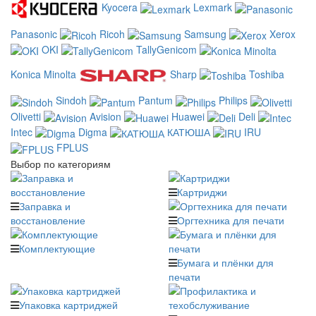
Kyocera
Lexmark
Panasonic
Ricoh
Samsung
Xerox
OKI
TallyGenicom
Konica Minolta
Sharp
Toshiba
Sindoh
Pantum
Philips
Olivetti
Avision
Huawei
Deli
Intec
Digma
КАТЮША
IRU
FPLUS
Выбор по категориям
Картриджи
Заправка и
восстановление
Оргтехника для печати
Комплектующие
Бумага и плёнки для
печати
Упаковка картриджей