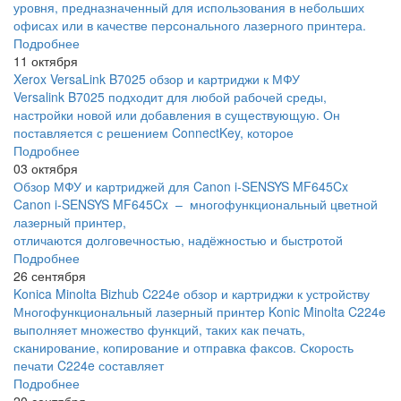
уровня, предназначенный для использования в небольших
офисах или в качестве персонального лазерного принтера.
Подробнее
11 октября
Xerox VersaLink B7025 обзор и картриджи к МФУ
Versalink B7025 подходит для любой рабочей среды,
настройки новой или добавления в существующую. Он
поставляется с решением ConnectKey, которое
Подробнее
03 октября
Обзор МФУ и картриджей для Canon i-SENSYS MF645Cx
Canon i-SENSYS MF645Cx – многофункциональный цветной
лазерный принтер,
отличаются долговечностью, надёжностью и быстротой
Подробнее
26 сентября
Konica Minolta Bizhub C224e обзор и картриджи к устройству
Многофункциональный лазерный принтер Konic Minolta C224e
выполняет множество функций, таких как печать,
сканирование, копирование и отправка факсов. Скорость
печати C224e составляет
Подробнее