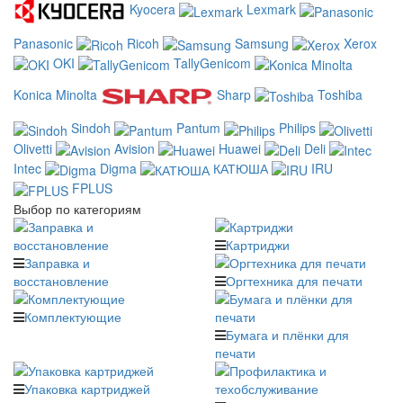
Kyocera
Lexmark
Panasonic
Ricoh
Samsung
Xerox
OKI
TallyGenicom
Konica Minolta
Sharp
Toshiba
Sindoh
Pantum
Philips
Olivetti
Avision
Huawei
Deli
Intec
Digma
КАТЮША
IRU
FPLUS
Выбор по категориям
Картриджи
Заправка и
восстановление
Оргтехника для печати
Комплектующие
Бумага и плёнки для
печати
Упаковка картриджей