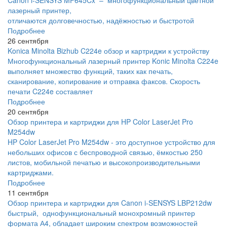
Canon i-SENSYS MF645Cx – многофункциональный цветной
лазерный принтер,
отличаются долговечностью, надёжностью и быстротой
Подробнее
26 сентября
Konica Minolta Bizhub C224e обзор и картриджи к устройству
Многофункциональный лазерный принтер Konic Minolta C224e
выполняет множество функций, таких как печать,
сканирование, копирование и отправка факсов. Скорость
печати C224e составляет
Подробнее
20 сентября
Обзор принтера и картриджи для HP Color LaserJet Pro
M254dw
HP Color LaserJet Pro M254dw - это доступное устройство для
небольших офисов с беспроводной связью, ёмкостью 250
листов, мобильной печатью и высокопроизводительными
картриджами.
Подробнее
11 сентября
Обзор принтера и картриджи для Canon i-SENSYS LBP212dw
быстрый, однофункциональный монохромный принтер
формата А4, обладает широким спектром возможностей