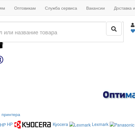
иям
Оптовикам
Служба сервиса
Вакансии
Доставка 
жи
лы
 принтера
HP
Kyocera
Lexmark