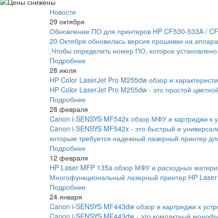
Новости
29 октября
Обновление ПО для принтеров HP CF530-533A / C
20 Октября обновилась версия прошивки на аппара
.Чтобы определить номер ПО, которое установлено
Подробнее
28 июля
HP Color LaserJet Pro M255dw обзор и характеристи
HP Color LaserJet Pro M255dw - это простой цветно
Подробнее
28 февраля
Canon i-SENSYS MF542x обзор МФУ и картриджи к у
Canon i-SENSYS MF542x - это быстрый и универса
которым требуется надежный лазерный принтер для
Подробнее
12 февраля
HP Laser MFP 135a обзор МФУ и расходных матери
Многофункциональный лазерный принтер HP Laser 
Подробнее
24 января
Canon i-SENSYS MF443dw обзор и картриджи к устр
Canon i-SENSYS MF443dw - это компактный монофу