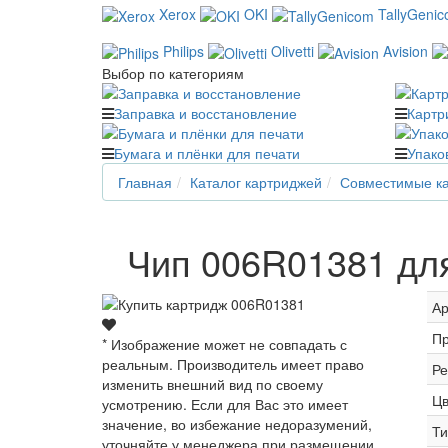
Xerox
OKI
TallyGeni
Philips
Olivetti
Avision
Выбор по категориям
Заправка и восстановление
Картр
Бумага и плёнки для печати
Упако
Главная
Каталог картриджей
Совместимые ка
Чип 006R01381 для
Ар
Пр
* Изображение может не совпадать с
реальным. Производитель имеет право
Ре
изменить внешний вид по своему
Цв
усмотрению. Если для Вас это имеет
значение, во избежание недоразумений,
Ти
уточняйте у менеджера при размещении