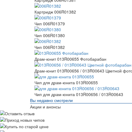
Картридж 006R01381
Картридж 006R01382
Чип 006R01379
Чип 006R01380
Чип 006R01382
Драм-юнит 013R00655 Фотобарабан
Драм-юнит 013R00656 / 013R00643 Цветной фот
Чип для драм-юнита 013R00655
Чип для драм-юнита 013R00656 / 013R00643
Вы недавно смотрели
Акции и анонсы