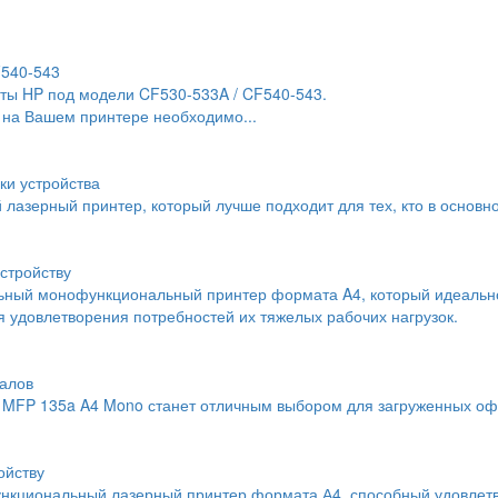
F540-543
ты HP под модели CF530-533A / CF540-543.
 на Вашем принтере необходимо...
ки устройства
й лазерный принтер, который лучше подходит для тех, кто в основн
стройству
льный монофункциональный принтер формата A4, который идеальн
 удовлетворения потребностей их тяжелых рабочих нагрузок.
алов
MFP 135a A4 Mono станет отличным выбором для загруженных офи
ойству
нкциональный лазерный принтер формата А4, способный удовлетво