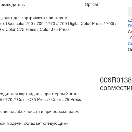
оизводитель
Opticart
дходит для картриджа к принтерам:
Д
ox Docucolor 700 / 700i / 770 // 700 Digital Color Press / 700i /
П
 // Color C75 Press / Color J75 Press
С
10
С
О
006R0138
совмести
одит для картриджа к принтерам:Xerox
0i / 770 // Color C75 Press / Color J75 Press.
вения ошибок печати и при перезаправке
ьной модели, обладает следующими