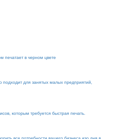
ом печатает в черном цвете
о подходит для занятых малых предприятий,
сов, которым требуется быстрая печать.
рить все потребности вашего бизнеса изо дня в