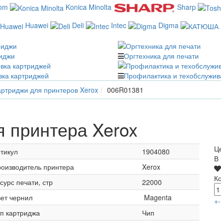
com
Konica Minolta
Sharp
Huawei
Deli
Intec
Digma
иджи
Оргтехника для печати
вка картриджей
Профилактика и техобслужив
ртриджи для принтеров Xerox
006R01381
 принтера Xerox
Ц
тикул
1904080
В
оизводитель принтера
Xerox
К
сурс печати, стр
22000
ет чернил
Magenta
+
-
п картриджа
Чип