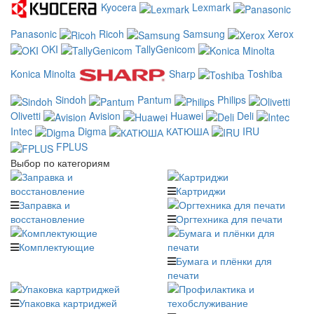
Kyocera
Lexmark
Panasonic
Ricoh
Samsung
Xerox
OKI
TallyGenicom
Konica Minolta
Sharp
Toshiba
Sindoh
Pantum
Philips
Olivetti
Avision
Huawei
Deli
Intec
Digma
КАТЮША
IRU
FPLUS
Выбор по категориям
Картриджи
Заправка и
восстановление
Оргтехника для печати
Комплектующие
Бумага и плёнки для
печати
Упаковка картриджей