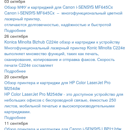
03 октября
Обзор МФУ и картриджей для Canon i-SENSYS MF645Cx
Canon i-SENSYS MF645Cx – многофункциональный цветной
лазерный принтер,
отличаются долговечностью, надёжностью и быстротой
Подробнее
26 сентября
Konica Minolta Bizhub C224e обзор и картриджи к устройству
Многофункциональный лазерный принтер Konic Minolta C224e
выполняет множество функций, таких как печать,
сканирование, копирование и отправка факсов. Скорость
печати C224e составляет
Подробнее
20 сентября
Обзор принтера и картриджи для HP Color LaserJet Pro
M254dw
HP Color LaserJet Pro M254dw - это доступное устройство для
небольших офисов с беспроводной связью, ёмкостью 250
листов, мобильной печатью и высокопроизводительными
картриджами.
Подробнее
11 сентября
Обзор принтера и картриджи для Canon i-SENSYS LBP212dw