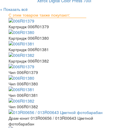
Xerox Digital Color Press 700i
+ Показать всё
С этим товаром также покупают:
Картридж 006R01379
Картридж 006R01380
Картридж 006R01381
Картридж 006R01382
Чип 006R01379
Чип 006R01380
Чип 006R01381
Чип 006R01382
Драм-юнит 013R00656 / 013R00643 Цветной
фотобарабан