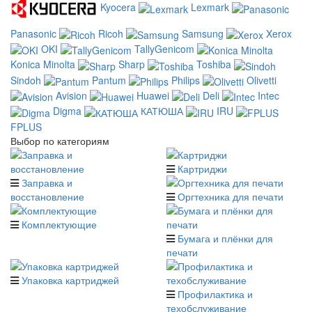
Kyocera
Lexmark
Panasonic
Ricoh
Samsung
Xerox
OKI
TallyGenicom
Konica Minolta
Sharp
Toshiba
Sindoh
Pantum
Philips
Olivetti
Avision
Huawei
Deli
Intec
Digma
КАТЮША
IRU
FPLUS
Выбор по категориям
Картриджи
Заправка и
восстановление
Оргтехника для печати
Комплектующие
Бумага и плёнки для
печати
Упаковка картриджей
Профилактика и
техобслуживание