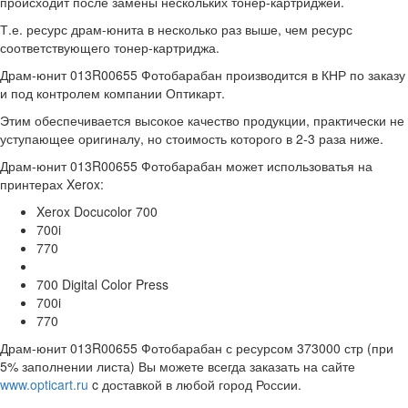
происходит после замены нескольких тонер-картриджей.
Т.е. ресурс драм-юнита в несколько раз выше, чем ресурс
соответствующего тонер-картриджа.
Драм-юнит 013R00655 Фотобарабан производится в КНР по заказу
и под контролем компании Оптикарт.
Этим обеспечивается высокое качество продукции, практически не
уступающее оригиналу, но стоимость которого в 2-3 раза ниже.
Драм-юнит 013R00655 Фотобарабан может использоватья на
принтерах Xerox:
Xerox Docucolor 700
700i
770
700 Digital Color Press
700i
770
Драм-юнит 013R00655 Фотобарабан с ресурсом 373000 стр (при
5% заполнении листа) Вы можете всегда заказать на сайте
www.opticart.ru
c доставкой в любой город России.